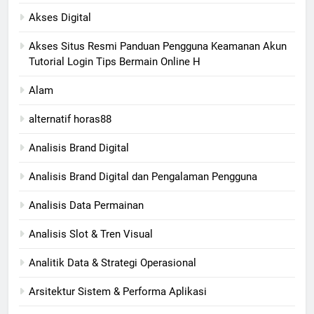
Akses Digital
Akses Situs Resmi Panduan Pengguna Keamanan Akun
Tutorial Login Tips Bermain Online H
Alam
alternatif horas88
Analisis Brand Digital
Analisis Brand Digital dan Pengalaman Pengguna
Analisis Data Permainan
Analisis Slot & Tren Visual
Analitik Data & Strategi Operasional
Arsitektur Sistem & Performa Aplikasi