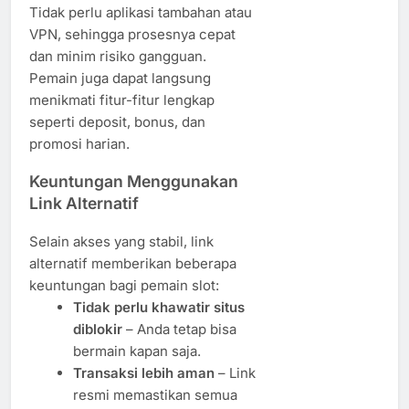
Tidak perlu aplikasi tambahan atau
VPN, sehingga prosesnya cepat
dan minim risiko gangguan.
Pemain juga dapat langsung
menikmati fitur-fitur lengkap
seperti deposit, bonus, dan
promosi harian.
Keuntungan Menggunakan
Link Alternatif
Selain akses yang stabil, link
alternatif memberikan beberapa
keuntungan bagi pemain slot:
Tidak perlu khawatir situs
diblokir
– Anda tetap bisa
bermain kapan saja.
Transaksi lebih aman
– Link
resmi memastikan semua