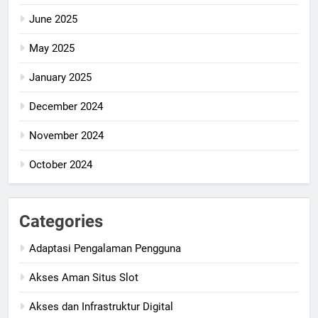
June 2025
May 2025
January 2025
December 2024
November 2024
October 2024
Categories
Adaptasi Pengalaman Pengguna
Akses Aman Situs Slot
Akses dan Infrastruktur Digital