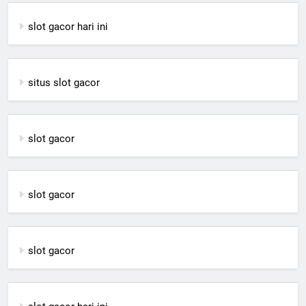
slot gacor hari ini
situs slot gacor
slot gacor
slot gacor
slot gacor