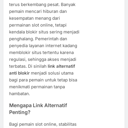
terus berkembang pesat. Banyak
pemain mencari hiburan dan
kesempatan menang dari
permainan slot online, tetapi
kendala blokir situs sering menjadi
penghalang. Pemerintah dan
penyedia layanan internet kadang
memblokir situs tertentu karena
regulasi, sehingga akses menjadi
terbatas. Di sinilah
link alternatif
anti blokir
menjadi solusi utama
bagi para pemain untuk tetap bisa
menikmati permainan tanpa
hambatan.
Mengapa Link Alternatif
Penting?
Bagi pemain slot online, stabilitas