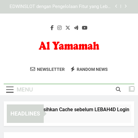
Skip
LEBAH4D dengan Pengelolaan Fitur yang Lebih
to
Terorganisir dan Mudah Dipahami
content
KAYA787 dengan Pengelolaan Fitur yang Lebih
Terorganisir untuk Pengguna Modern
Panduan Membersihkan Cache sebelum
LEBAH4D Login
EDWINSLOT dengan Pengelolaan Fitur yang Lebih
Terorganisir
Al Yamamah
LEBAH4D dengan Pengelolaan Fitur yang Lebih
Dapatkan Layanan Penjualan Dan
Terorganisir dan Mudah Dipahami
NEWSLETTER
RANDOM NEWS
Auto
Perbaikan Mobil Profesional Di Al Yamamah
KAYA787 dengan Pengelolaan Fitur yang Lebih
Terorganisir untuk Pengguna Modern
Auto. Solusi Untuk Kendaraan Anda.
MENU
anduan Membersihkan Cache sebelum LEBAH4D Login
HEADLINES
 Weeks Ago