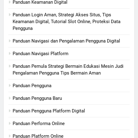
Panduan Keamanan Digital
Panduan Login Aman, Strategi Akses Situs, Tips
Keamanan Digital, Tutorial Slot Online, Proteksi Data
Pengguna
Panduan Navigasi dan Pengalaman Pengguna Digital
Panduan Navigasi Platform
Panduan Pemula Strategi Bermain Edukasi Mesin Judi
Pengalaman Pengguna Tips Bermain Aman
Panduan Pengguna
Panduan Pengguna Baru
Panduan Pengguna Platform Digital
Panduan Performa Online
Panduan Platform Online