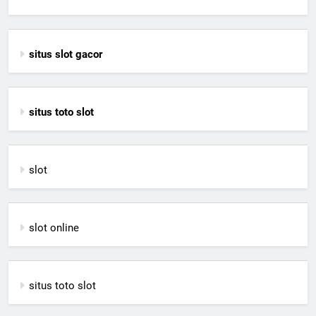
situs slot gacor
situs toto slot
slot
slot online
situs toto slot