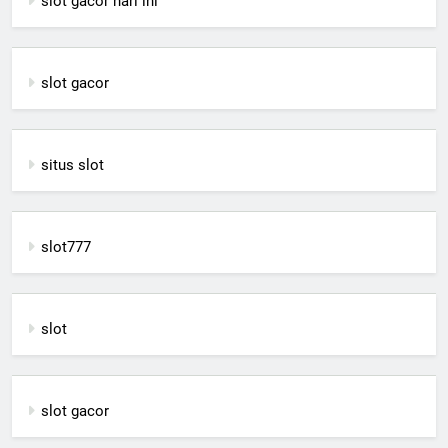
slot gacor hari ini
slot gacor
situs slot
slot777
slot
slot gacor