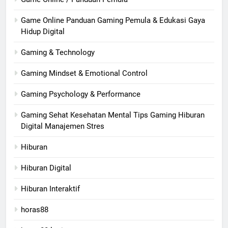
Game Online Panduan Gaming Pemula & Edukasi Gaya
Hidup Digital
Gaming & Technology
Gaming Mindset & Emotional Control
Gaming Psychology & Performance
Gaming Sehat Kesehatan Mental Tips Gaming Hiburan
Digital Manajemen Stres
Hiburan
Hiburan Digital
Hiburan Interaktif
horas88