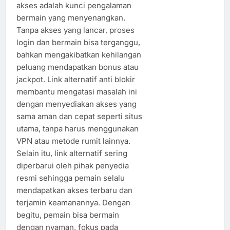
akses adalah kunci pengalaman
bermain yang menyenangkan.
Tanpa akses yang lancar, proses
login dan bermain bisa terganggu,
bahkan mengakibatkan kehilangan
peluang mendapatkan bonus atau
jackpot. Link alternatif anti blokir
membantu mengatasi masalah ini
dengan menyediakan akses yang
sama aman dan cepat seperti situs
utama, tanpa harus menggunakan
VPN atau metode rumit lainnya.
Selain itu, link alternatif sering
diperbarui oleh pihak penyedia
resmi sehingga pemain selalu
mendapatkan akses terbaru dan
terjamin keamanannya. Dengan
begitu, pemain bisa bermain
dengan nyaman, fokus pada