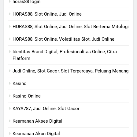
horas88 login
HORAS88, Slot Online, Judi Online
HORAS88, Slot Online, Judi Online, Slot Bertema Mitologi
HORAS88, Slot Online, Volatilitas Slot, Judi Online
Identitas Brand Digital, Profesionalitas Online, Citra
Platform
Judi Online, Slot Gacor, Slot Terpercaya, Peluang Menang
Kasino
Kasino Online
KAYA787, Judi Online, Slot Gacor
Keamanan Akses Digital
Keamanan Akun Digital