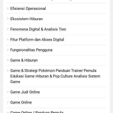
Efisiensi Operasional
Ekosistem Hiburan
Fenomena Digital & Analisis Tren
Fitur Platform dan Akses Digital
Fungsionalitas Pengguna
Game & Hiburan
Game & Strategi Pokémon Panduan Trainer Pemula
Edukasi Game Hiburan & Pop Culture Analisis Sistem
Game
Game Judi Online
Game Online
Game Online / Panduan Pemula