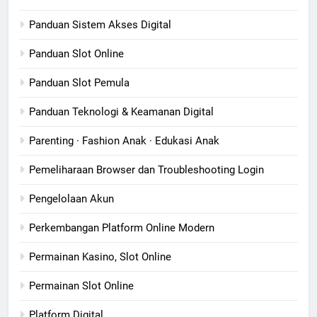
Panduan Sistem Akses Digital
Panduan Slot Online
Panduan Slot Pemula
Panduan Teknologi & Keamanan Digital
Parenting · Fashion Anak · Edukasi Anak
Pemeliharaan Browser dan Troubleshooting Login
Pengelolaan Akun
Perkembangan Platform Online Modern
Permainan Kasino, Slot Online
Permainan Slot Online
Platform Digital