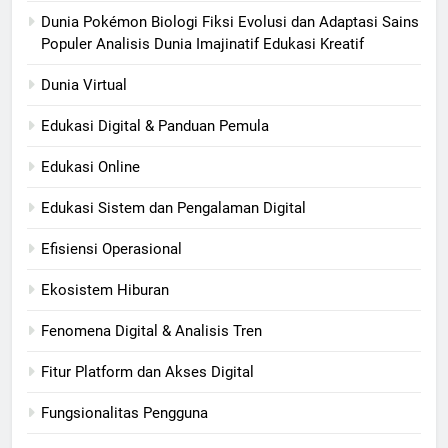
Dunia Pokémon Biologi Fiksi Evolusi dan Adaptasi Sains
Populer Analisis Dunia Imajinatif Edukasi Kreatif
Dunia Virtual
Edukasi Digital & Panduan Pemula
Edukasi Online
Edukasi Sistem dan Pengalaman Digital
Efisiensi Operasional
Ekosistem Hiburan
Fenomena Digital & Analisis Tren
Fitur Platform dan Akses Digital
Fungsionalitas Pengguna