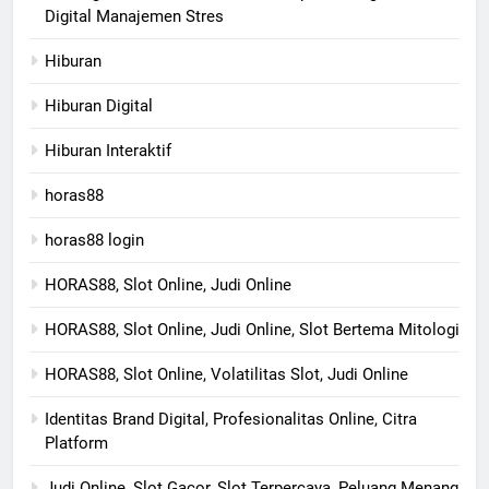
Digital Manajemen Stres
Hiburan
Hiburan Digital
Hiburan Interaktif
horas88
horas88 login
HORAS88, Slot Online, Judi Online
HORAS88, Slot Online, Judi Online, Slot Bertema Mitologi
HORAS88, Slot Online, Volatilitas Slot, Judi Online
Identitas Brand Digital, Profesionalitas Online, Citra
Platform
Judi Online, Slot Gacor, Slot Terpercaya, Peluang Menang