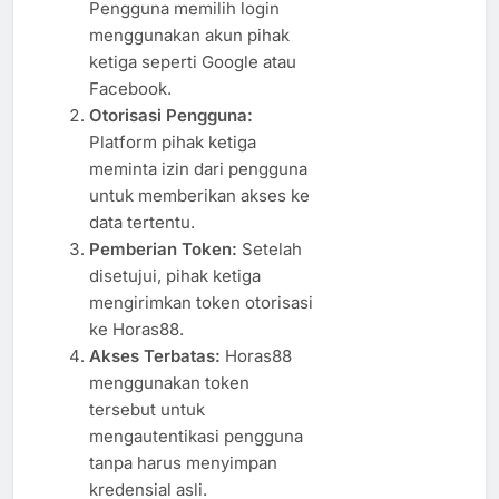
Pengguna memilih login
menggunakan akun pihak
ketiga seperti Google atau
Facebook.
Otorisasi Pengguna:
Platform pihak ketiga
meminta izin dari pengguna
untuk memberikan akses ke
data tertentu.
Pemberian Token:
Setelah
disetujui, pihak ketiga
mengirimkan token otorisasi
ke Horas88.
Akses Terbatas:
Horas88
menggunakan token
tersebut untuk
mengautentikasi pengguna
tanpa harus menyimpan
kredensial asli.