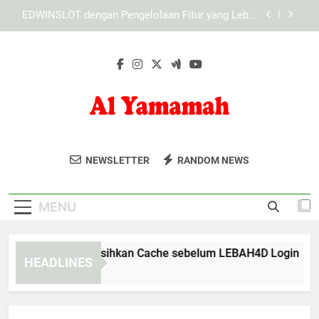
Skip
LEBAH4D dengan Pengelolaan Fitur yang Lebih
to
Terorganisir dan Mudah Dipahami
content
KAYA787 dengan Pengelolaan Fitur yang Lebih
Terorganisir untuk Pengguna Modern
Panduan Membersihkan Cache sebelum
LEBAH4D Login
EDWINSLOT dengan Pengelolaan Fitur yang Lebih
Terorganisir
Al Yamamah
LEBAH4D dengan Pengelolaan Fitur yang Lebih
Dapatkan Layanan Penjualan Dan
Terorganisir dan Mudah Dipahami
NEWSLETTER
RANDOM NEWS
Auto
Perbaikan Mobil Profesional Di Al Yamamah
KAYA787 dengan Pengelolaan Fitur yang Lebih
Terorganisir untuk Pengguna Modern
Auto. Solusi Untuk Kendaraan Anda.
MENU
nduan Membersihkan Cache sebelum LEBAH4D Login
HEADLINES
Weeks Ago
2