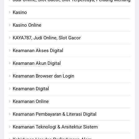
Kasino
Kasino Online
KAYA787, Judi Online, Slot Gacor
Keamanan Akses Digital
Keamanan Akun Digital
Keamanan Browser dan Login
Keamanan Digital
Keamanan Online
Keamanan Pembayaran & Literasi Digital
Keamanan Teknologi & Arsitektur Sistem