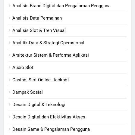
Analisis Brand Digital dan Pengalaman Pengguna
Analisis Data Permainan
Analisis Slot & Tren Visual
Analitik Data & Strategi Operasional
Arsitektur Sistem & Performa Aplikasi
Audio Slot
Casino, Slot Online, Jackpot
Dampak Sosial
Desain Digital & Teknologi
Desain Digital dan Efektivitas Akses
Desain Game & Pengalaman Pengguna