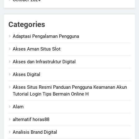
Categories
Adaptasi Pengalaman Pengguna
Akses Aman Situs Slot
Akses dan Infrastruktur Digital
Akses Digital
Akses Situs Resmi Panduan Pengguna Keamanan Akun
Tutorial Login Tips Bermain Online H
Alam
alternatif horas88
Analisis Brand Digital