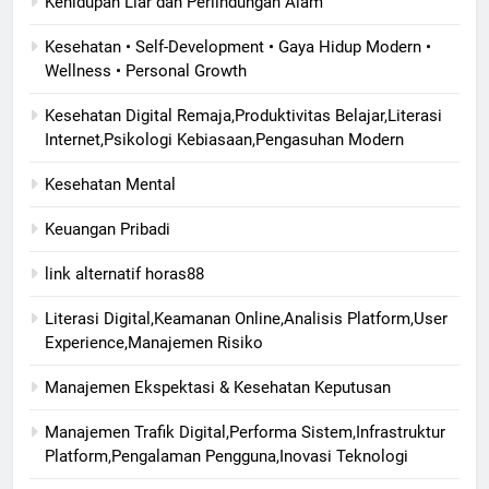
Kehidupan Liar dan Perlindungan Alam
Kesehatan • Self-Development • Gaya Hidup Modern •
Wellness • Personal Growth
Kesehatan Digital Remaja,Produktivitas Belajar,Literasi
Internet,Psikologi Kebiasaan,Pengasuhan Modern
Kesehatan Mental
Keuangan Pribadi
link alternatif horas88
Literasi Digital,Keamanan Online,Analisis Platform,User
Experience,Manajemen Risiko
Manajemen Ekspektasi & Kesehatan Keputusan
Manajemen Trafik Digital,Performa Sistem,Infrastruktur
Platform,Pengalaman Pengguna,Inovasi Teknologi