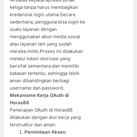
ketiga tanpa harus membagikan
kredensial login utama.Secara
sederhana, pengguna bisa login ke
suatu layanan dengan
menggunakan akun media sosial
atau layanan lain yang sudah
mereka miliki.Proses ini dilakukan
melalui token otorisasi yang
bersifat sementara dan memiliki
batasan tertentu, sehingga lebih
aman dibandingkan berbagi
username dan password.
Mekanisme Kerja OAuth di
Horas88
Penerapan OAuth di Horas88
dilakukan dengan alur kerja yang
terstruktur dan aman:
Permintaan Akses: