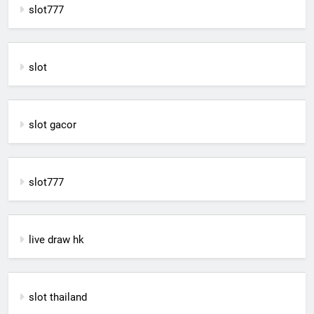
slot777
slot
slot gacor
slot777
live draw hk
slot thailand