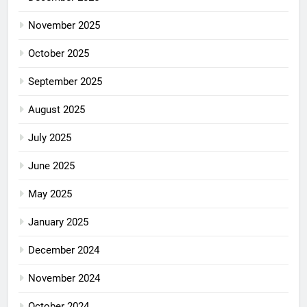
November 2025
October 2025
September 2025
August 2025
July 2025
June 2025
May 2025
January 2025
December 2024
November 2024
October 2024