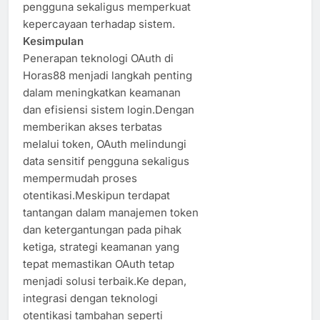
pengguna sekaligus memperkuat
kepercayaan terhadap sistem.
Kesimpulan
Penerapan teknologi OAuth di
Horas88 menjadi langkah penting
dalam meningkatkan keamanan
dan efisiensi sistem login.Dengan
memberikan akses terbatas
melalui token, OAuth melindungi
data sensitif pengguna sekaligus
mempermudah proses
otentikasi.Meskipun terdapat
tantangan dalam manajemen token
dan ketergantungan pada pihak
ketiga, strategi keamanan yang
tepat memastikan OAuth tetap
menjadi solusi terbaik.Ke depan,
integrasi dengan teknologi
otentikasi tambahan seperti