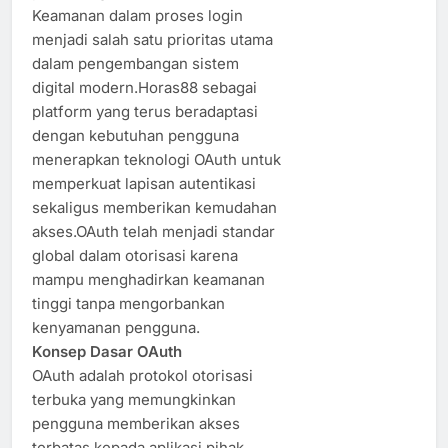
Keamanan dalam proses login
menjadi salah satu prioritas utama
dalam pengembangan sistem
digital modern.Horas88 sebagai
platform yang terus beradaptasi
dengan kebutuhan pengguna
menerapkan teknologi OAuth untuk
memperkuat lapisan autentikasi
sekaligus memberikan kemudahan
akses.OAuth telah menjadi standar
global dalam otorisasi karena
mampu menghadirkan keamanan
tinggi tanpa mengorbankan
kenyamanan pengguna.
Konsep Dasar OAuth
OAuth adalah protokol otorisasi
terbuka yang memungkinkan
pengguna memberikan akses
terbatas kepada aplikasi pihak