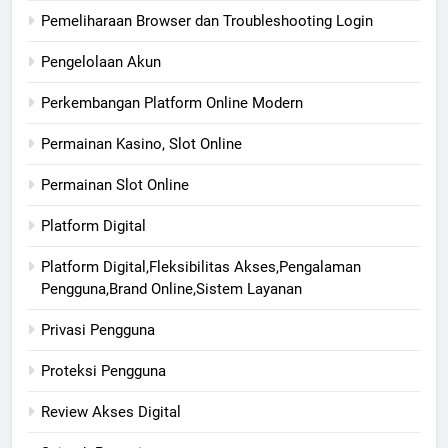
Pemeliharaan Browser dan Troubleshooting Login
Pengelolaan Akun
Perkembangan Platform Online Modern
Permainan Kasino, Slot Online
Permainan Slot Online
Platform Digital
Platform Digital,Fleksibilitas Akses,Pengalaman
Pengguna,Brand Online,Sistem Layanan
Privasi Pengguna
Proteksi Pengguna
Review Akses Digital