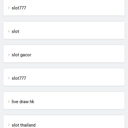
slot777
slot
slot gacor
slot777
live draw hk
slot thailand