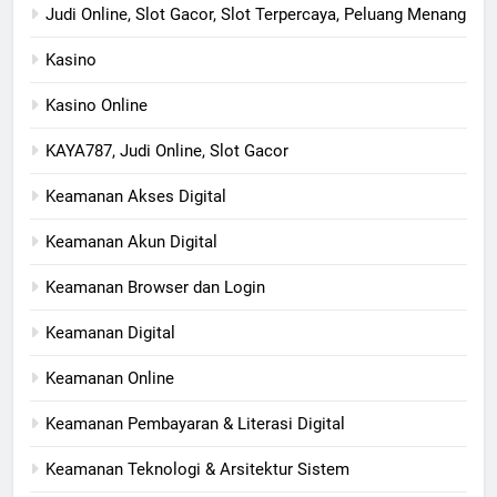
Judi Online, Slot Gacor, Slot Terpercaya, Peluang Menang
Kasino
Kasino Online
KAYA787, Judi Online, Slot Gacor
Keamanan Akses Digital
Keamanan Akun Digital
Keamanan Browser dan Login
Keamanan Digital
Keamanan Online
Keamanan Pembayaran & Literasi Digital
Keamanan Teknologi & Arsitektur Sistem