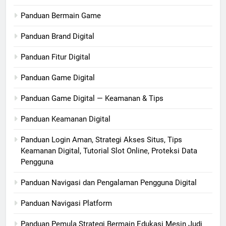
Panduan Bermain Game
Panduan Brand Digital
Panduan Fitur Digital
Panduan Game Digital
Panduan Game Digital — Keamanan & Tips
Panduan Keamanan Digital
Panduan Login Aman, Strategi Akses Situs, Tips
Keamanan Digital, Tutorial Slot Online, Proteksi Data
Pengguna
Panduan Navigasi dan Pengalaman Pengguna Digital
Panduan Navigasi Platform
Panduan Pemula Strategi Bermain Edukasi Mesin Judi