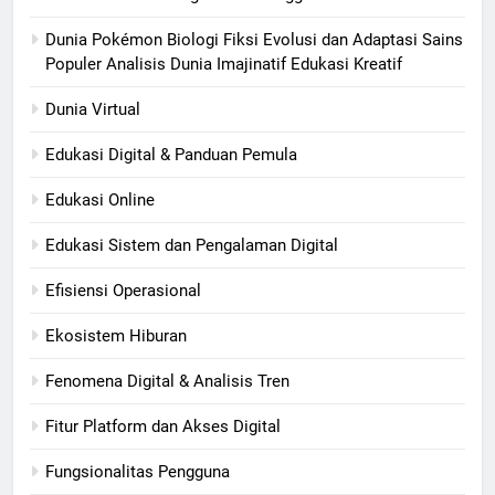
Dunia Pokémon Biologi Fiksi Evolusi dan Adaptasi Sains
Populer Analisis Dunia Imajinatif Edukasi Kreatif
Dunia Virtual
Edukasi Digital & Panduan Pemula
Edukasi Online
Edukasi Sistem dan Pengalaman Digital
Efisiensi Operasional
Ekosistem Hiburan
Fenomena Digital & Analisis Tren
Fitur Platform dan Akses Digital
Fungsionalitas Pengguna