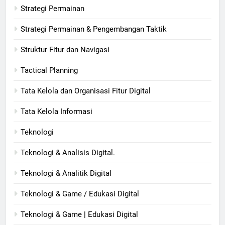
Strategi Permainan
Strategi Permainan & Pengembangan Taktik
Struktur Fitur dan Navigasi
Tactical Planning
Tata Kelola dan Organisasi Fitur Digital
Tata Kelola Informasi
Teknologi
Teknologi & Analisis Digital.
Teknologi & Analitik Digital
Teknologi & Game / Edukasi Digital
Teknologi & Game | Edukasi Digital