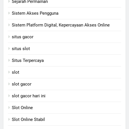
Sejarah Permainan
Sistem Akses Pengguna
Sistem Platform Digital, Kepercayaan Akses Online
situs gacor
situs slot
Situs Terpercaya
slot
slot gacor
slot gacor hari ini
Slot Online
Slot Online Stabil