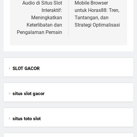
Audio di Situs Slot
Mobile Browser
Interaktif:
untuk Horas88: Tren,
Meningkatkan
Tantangan, dan
Keterlibatan dan
Strategi Optimalisasi
Pengalaman Pemain
SLOT GACOR
situs slot gacor
situs toto slot