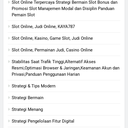
Slot Online Terpercaya Strategi Bermain Slot Bonus dan
Promosi Slot Manajemen Modal dan Disiplin Panduan
Pemain Slot
Slot Online, Judi Online, KAYA787
Slot Online, Kasino, Game Slot, Judi Online
Slot Online, Permainan Judi, Casino Online
Stabilitas Saat Trafik Tinggi,Alternatif Akses
Resmi,Optimasi Browser & Jaringan,Keamanan Akun dan
Privasi,Panduan Penggunaan Harian
Strategi & Tips Modern
Strategi Bermain
Strategi Menang
Strategi Pengelolaan Fitur Digital