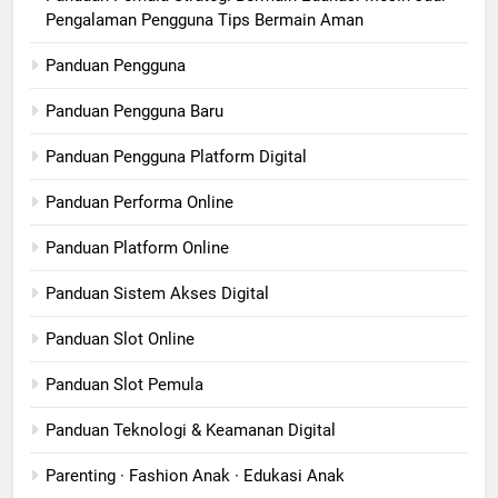
Pengalaman Pengguna Tips Bermain Aman
Panduan Pengguna
Panduan Pengguna Baru
Panduan Pengguna Platform Digital
Panduan Performa Online
Panduan Platform Online
Panduan Sistem Akses Digital
Panduan Slot Online
Panduan Slot Pemula
Panduan Teknologi & Keamanan Digital
Parenting · Fashion Anak · Edukasi Anak