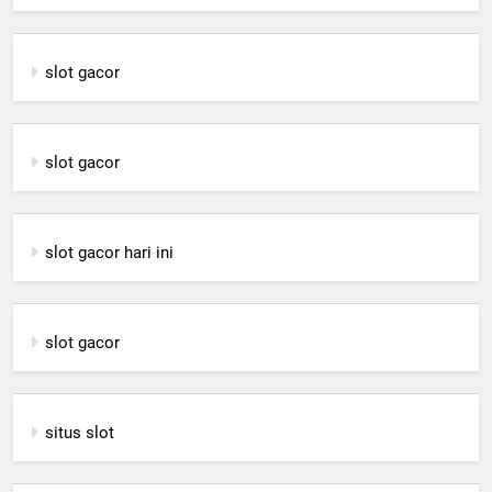
slot gacor
slot gacor
slot gacor hari ini
slot gacor
situs slot