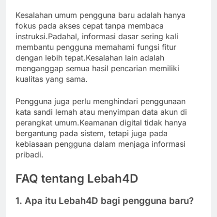
Kesalahan umum pengguna baru adalah hanya
fokus pada akses cepat tanpa membaca
instruksi.Padahal, informasi dasar sering kali
membantu pengguna memahami fungsi fitur
dengan lebih tepat.Kesalahan lain adalah
menganggap semua hasil pencarian memiliki
kualitas yang sama.
Pengguna juga perlu menghindari penggunaan
kata sandi lemah atau menyimpan data akun di
perangkat umum.Keamanan digital tidak hanya
bergantung pada sistem, tetapi juga pada
kebiasaan pengguna dalam menjaga informasi
pribadi.
FAQ tentang Lebah4D
1. Apa itu Lebah4D bagi pengguna baru?