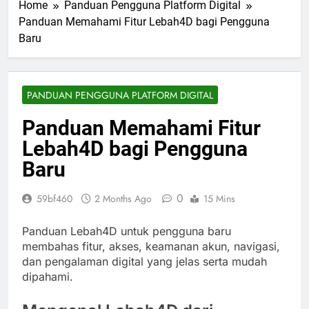
Home
Panduan Pengguna Platform Digital
Panduan Memahami Fitur Lebah4D bagi Pengguna
Baru
PANDUAN PENGGUNA PLATFORM DIGITAL
Panduan Memahami Fitur
Lebah4D bagi Pengguna
Baru
0
59bf460
2 Months Ago
15 Mins
Panduan Lebah4D untuk pengguna baru
membahas fitur, akses, keamanan akun, navigasi,
dan pengalaman digital yang jelas serta mudah
dipahami.