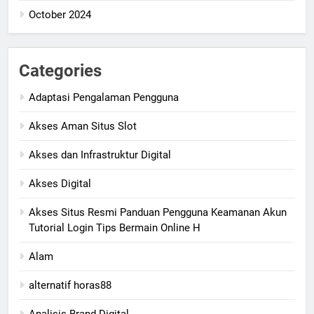
October 2024
Categories
Adaptasi Pengalaman Pengguna
Akses Aman Situs Slot
Akses dan Infrastruktur Digital
Akses Digital
Akses Situs Resmi Panduan Pengguna Keamanan Akun
Tutorial Login Tips Bermain Online H
Alam
alternatif horas88
Analisis Brand Digital