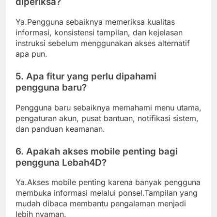
diperiksa?
Ya.Pengguna sebaiknya memeriksa kualitas
informasi, konsistensi tampilan, dan kejelasan
instruksi sebelum menggunakan akses alternatif
apa pun.
5. Apa fitur yang perlu dipahami
pengguna baru?
Pengguna baru sebaiknya memahami menu utama,
pengaturan akun, pusat bantuan, notifikasi sistem,
dan panduan keamanan.
6. Apakah akses mobile penting bagi
pengguna Lebah4D?
Ya.Akses mobile penting karena banyak pengguna
membuka informasi melalui ponsel.Tampilan yang
mudah dibaca membantu pengalaman menjadi
lebih nyaman.