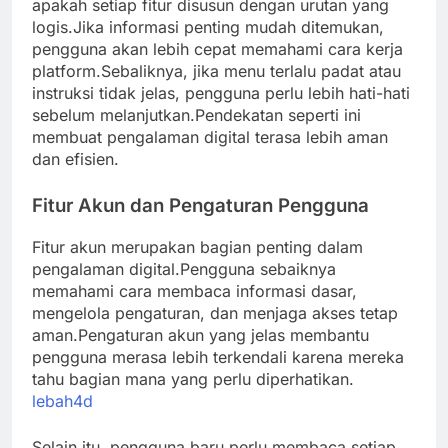
apakah setiap fitur disusun dengan urutan yang
logis.Jika informasi penting mudah ditemukan,
pengguna akan lebih cepat memahami cara kerja
platform.Sebaliknya, jika menu terlalu padat atau
instruksi tidak jelas, pengguna perlu lebih hati-hati
sebelum melanjutkan.Pendekatan seperti ini
membuat pengalaman digital terasa lebih aman
dan efisien.
Fitur Akun dan Pengaturan Pengguna
Fitur akun merupakan bagian penting dalam
pengalaman digital.Pengguna sebaiknya
memahami cara membaca informasi dasar,
mengelola pengaturan, dan menjaga akses tetap
aman.Pengaturan akun yang jelas membantu
pengguna merasa lebih terkendali karena mereka
tahu bagian mana yang perlu diperhatikan.
lebah4d
Selain itu, pengguna baru perlu membaca setiap