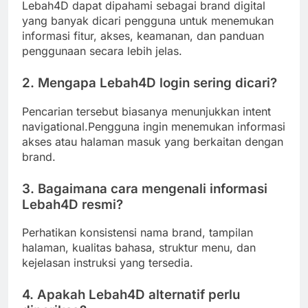
Lebah4D dapat dipahami sebagai brand digital
yang banyak dicari pengguna untuk menemukan
informasi fitur, akses, keamanan, dan panduan
penggunaan secara lebih jelas.
2. Mengapa Lebah4D login sering dicari?
Pencarian tersebut biasanya menunjukkan intent
navigational.Pengguna ingin menemukan informasi
akses atau halaman masuk yang berkaitan dengan
brand.
3. Bagaimana cara mengenali informasi
Lebah4D resmi?
Perhatikan konsistensi nama brand, tampilan
halaman, kualitas bahasa, struktur menu, dan
kejelasan instruksi yang tersedia.
4. Apakah Lebah4D alternatif perlu