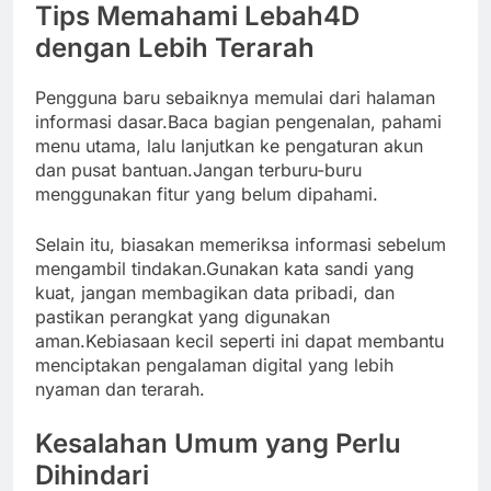
Tips Memahami Lebah4D
dengan Lebih Terarah
Pengguna baru sebaiknya memulai dari halaman
informasi dasar.Baca bagian pengenalan, pahami
menu utama, lalu lanjutkan ke pengaturan akun
dan pusat bantuan.Jangan terburu-buru
menggunakan fitur yang belum dipahami.
Selain itu, biasakan memeriksa informasi sebelum
mengambil tindakan.Gunakan kata sandi yang
kuat, jangan membagikan data pribadi, dan
pastikan perangkat yang digunakan
aman.Kebiasaan kecil seperti ini dapat membantu
menciptakan pengalaman digital yang lebih
nyaman dan terarah.
Kesalahan Umum yang Perlu
Dihindari