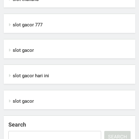
slot gacor 777
slot gacor
slot gacor hari ini
slot gacor
Search
SEARCH