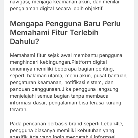
navigasi, menjaga keamanan akun, dan menilai
pengalaman digital secara lebih objektif.
Mengapa Pengguna Baru Perlu
Memahami Fitur Terlebih
Dahulu?
Memahami fitur sejak awal membantu pengguna
menghindari kebingungan.Platform digital
umumnya memiliki beberapa bagian penting,
seperti halaman utama, menu akun, pusat bantuan,
pengaturan keamanan, notifikasi sistem, dan
panduan penggunaan.Jika pengguna langsung
menjelajahi semua bagian tanpa membaca
informasi dasar, pengalaman bisa terasa kurang
terarah.
Pada pencarian berbasis brand seperti Lebah4D,
pengguna biasanya memiliki kebutuhan yang
spesifik.Ada yang ingin mengetahui informasi