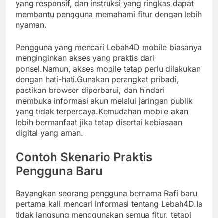
yang responsif, dan instruksi yang ringkas dapat
membantu pengguna memahami fitur dengan lebih
nyaman.
Pengguna yang mencari Lebah4D mobile biasanya
menginginkan akses yang praktis dari
ponsel.Namun, akses mobile tetap perlu dilakukan
dengan hati-hati.Gunakan perangkat pribadi,
pastikan browser diperbarui, dan hindari
membuka informasi akun melalui jaringan publik
yang tidak terpercaya.Kemudahan mobile akan
lebih bermanfaat jika tetap disertai kebiasaan
digital yang aman.
Contoh Skenario Praktis
Pengguna Baru
Bayangkan seorang pengguna bernama Rafi baru
pertama kali mencari informasi tentang Lebah4D.Ia
tidak langsung menggunakan semua fitur, tetapi