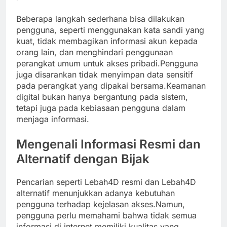
Beberapa langkah sederhana bisa dilakukan
pengguna, seperti menggunakan kata sandi yang
kuat, tidak membagikan informasi akun kepada
orang lain, dan menghindari penggunaan
perangkat umum untuk akses pribadi.Pengguna
juga disarankan tidak menyimpan data sensitif
pada perangkat yang dipakai bersama.Keamanan
digital bukan hanya bergantung pada sistem,
tetapi juga pada kebiasaan pengguna dalam
menjaga informasi.
Mengenali Informasi Resmi dan
Alternatif dengan Bijak
Pencarian seperti Lebah4D resmi dan Lebah4D
alternatif menunjukkan adanya kebutuhan
pengguna terhadap kejelasan akses.Namun,
pengguna perlu memahami bahwa tidak semua
informasi di internet memiliki kualitas yang