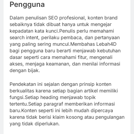
Pengguna
Dalam penulisan SEO profesional, konten brand
sebaiknya tidak dibuat hanya untuk mengejar
kepadatan kata kunci.Penulis perlu memahami
search intent, perilaku pembaca, dan pertanyaan
yang paling sering muncul.Membahas Lebah4D
bagi pengguna baru berarti menjawab kebutuhan
dasar seperti cara memahami fitur, mengenali
akses, menjaga keamanan, dan menilai informasi
dengan bijak.
Pendekatan ini sejalan dengan prinsip konten
berkualitas karena setiap bagian artikel memiliki
fungsi.Setiap heading menjawab topik
tertentu.Setiap paragraf memberikan informasi
baru.Konten seperti ini lebih mudah dipercaya
karena tidak berisi klaim kosong atau pengulangan
yang tidak diperlukan.