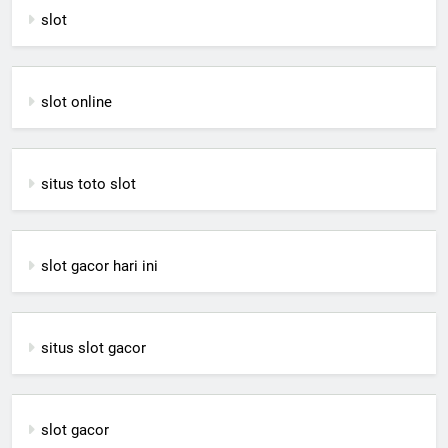
slot
slot online
situs toto slot
slot gacor hari ini
situs slot gacor
slot gacor