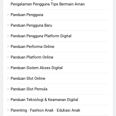
Pengalaman Pengguna Tips Bermain Aman
Panduan Pengguna
Panduan Pengguna Baru
Panduan Pengguna Platform Digital
Panduan Performa Online
Panduan Platform Online
Panduan Sistem Akses Digital
Panduan Slot Online
Panduan Slot Pemula
Panduan Teknologi & Keamanan Digital
Parenting · Fashion Anak · Edukasi Anak