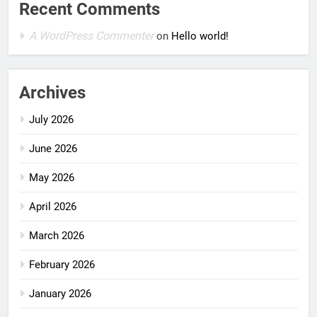
Recent Comments
A WordPress Commenter
on
Hello world!
Archives
July 2026
June 2026
May 2026
April 2026
March 2026
February 2026
January 2026