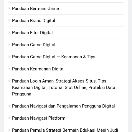
Panduan Bermain Game
Panduan Brand Digital
Panduan Fitur Digital
Panduan Game Digital
Panduan Game Digital — Keamanan & Tips
Panduan Keamanan Digital
Panduan Login Aman, Strategi Akses Situs, Tips
Keamanan Digital, Tutorial Slot Online, Proteksi Data
Pengguna
Panduan Navigasi dan Pengalaman Pengguna Digital
Panduan Navigasi Platform
Panduan Pemula Strategi Bermain Edukasi Mesin Judi