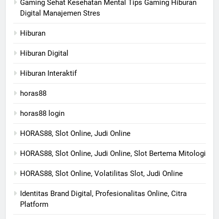
Gaming Sehat Kesehatan Mental Tips Gaming Hiburan
Digital Manajemen Stres
Hiburan
Hiburan Digital
Hiburan Interaktif
horas88
horas88 login
HORAS88, Slot Online, Judi Online
HORAS88, Slot Online, Judi Online, Slot Bertema Mitologi
HORAS88, Slot Online, Volatilitas Slot, Judi Online
Identitas Brand Digital, Profesionalitas Online, Citra
Platform