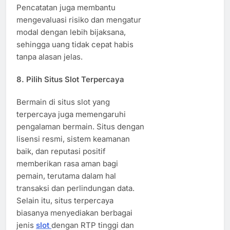
Pencatatan juga membantu
mengevaluasi risiko dan mengatur
modal dengan lebih bijaksana,
sehingga uang tidak cepat habis
tanpa alasan jelas.
8. Pilih Situs Slot Terpercaya
Bermain di situs slot yang
terpercaya juga memengaruhi
pengalaman bermain. Situs dengan
lisensi resmi, sistem keamanan
baik, dan reputasi positif
memberikan rasa aman bagi
pemain, terutama dalam hal
transaksi dan perlindungan data.
Selain itu, situs terpercaya
biasanya menyediakan berbagai
jenis
slot
dengan RTP tinggi dan