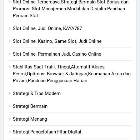
Slot Online Terpercaya Strategi Bermain Slot Bonus dan
Promosi Slot Manajemen Modal dan Disiplin Panduan
Pemain Slot
Slot Online, Judi Online, KAYA787
Slot Online, Kasino, Game Slot, Judi Online
Slot Online, Permainan Judi, Casino Online
Stabilitas Saat Trafik Tinggi,Alternatif Akses
Resmi,Optimasi Browser & Jaringan,Keamanan Akun dan
Privasi,Panduan Penggunaan Harian
Strategi & Tips Modern
Strategi Bermain
Strategi Menang
Strategi Pengelolaan Fitur Digital