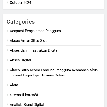
October 2024
Categories
Adaptasi Pengalaman Pengguna
Akses Aman Situs Slot
Akses dan Infrastruktur Digital
Akses Digital
Akses Situs Resmi Panduan Pengguna Keamanan Akun
Tutorial Login Tips Bermain Online H
Alam
alternatif horas88
Analisis Brand Digital