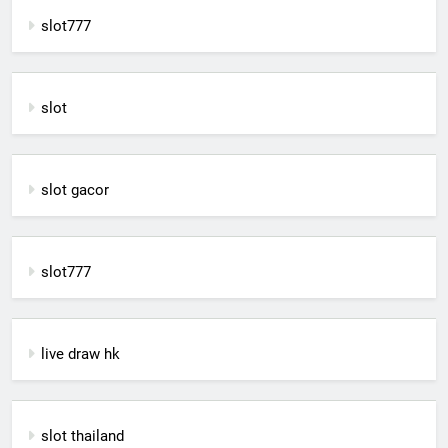
slot777
slot
slot gacor
slot777
live draw hk
slot thailand