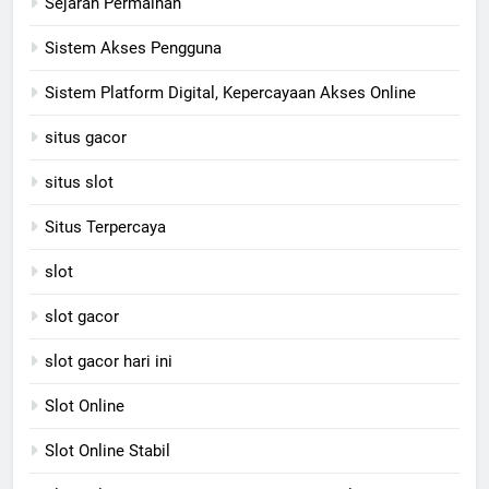
Sejarah Permainan
Sistem Akses Pengguna
Sistem Platform Digital, Kepercayaan Akses Online
situs gacor
situs slot
Situs Terpercaya
slot
slot gacor
slot gacor hari ini
Slot Online
Slot Online Stabil