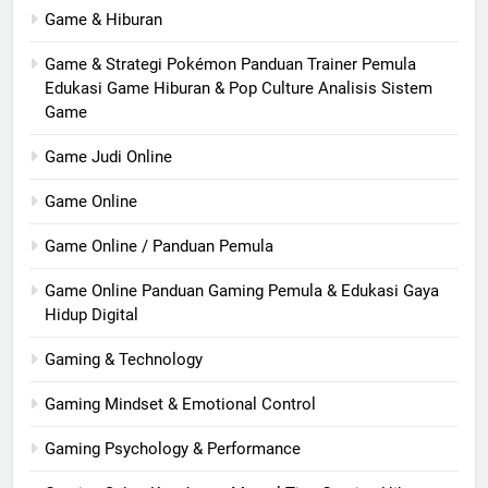
Game & Hiburan
Game & Strategi Pokémon Panduan Trainer Pemula
Edukasi Game Hiburan & Pop Culture Analisis Sistem
Game
Game Judi Online
Game Online
Game Online / Panduan Pemula
Game Online Panduan Gaming Pemula & Edukasi Gaya
Hidup Digital
Gaming & Technology
Gaming Mindset & Emotional Control
Gaming Psychology & Performance