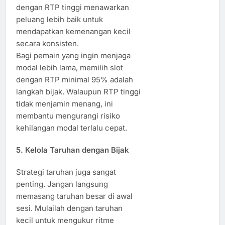
dengan RTP tinggi menawarkan
peluang lebih baik untuk
mendapatkan kemenangan kecil
secara konsisten.
Bagi pemain yang ingin menjaga
modal lebih lama, memilih slot
dengan RTP minimal 95% adalah
langkah bijak. Walaupun RTP tinggi
tidak menjamin menang, ini
membantu mengurangi risiko
kehilangan modal terlalu cepat.
5. Kelola Taruhan dengan Bijak
Strategi taruhan juga sangat
penting. Jangan langsung
memasang taruhan besar di awal
sesi. Mulailah dengan taruhan
kecil untuk mengukur ritme