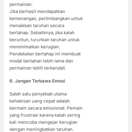
permainan.
Jika berhasil mendapatkan
kemenangan, pertimbangkan untuk
menaikkan taruhan secara
bertahap. Sebaliknya, jika kalah
beruntun, turunkan taruhan untuk
meminimalkan kerugian.
Pendekatan bertahap ini membuat
modal bertahan lebih lama dan
permainan lebih terkendali.
6. Jangan Terbawa Emosi
Salah satu penyebab utama
kehabisan uang cepat adalah
bermain secara emosional. Pemain
yang frustrasi karena kalah sering
kali mencoba mengejar kerugian
dengan meningkatkan taruhan.