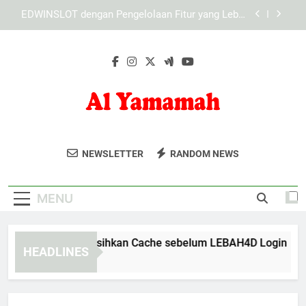
Skip
LEBAH4D dengan Pengelolaan Fitur yang Lebih
to
Terorganisir dan Mudah Dipahami
content
KAYA787 dengan Pengelolaan Fitur yang Lebih
Terorganisir untuk Pengguna Modern
Panduan Membersihkan Cache sebelum
LEBAH4D Login
EDWINSLOT dengan Pengelolaan Fitur yang Lebih
Terorganisir
Al Yamamah
LEBAH4D dengan Pengelolaan Fitur yang Lebih
Dapatkan Layanan Penjualan Dan
Terorganisir dan Mudah Dipahami
NEWSLETTER
RANDOM NEWS
Auto
Perbaikan Mobil Profesional Di Al Yamamah
KAYA787 dengan Pengelolaan Fitur yang Lebih
Terorganisir untuk Pengguna Modern
Auto. Solusi Untuk Kendaraan Anda.
MENU
nduan Membersihkan Cache sebelum LEBAH4D Login
HEADLINES
Weeks Ago
3