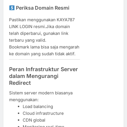
Periksa Domain Resmi
Pastikan menggunakan KAYA787
LINK LOGIN resmi.Jika domain
telah diperbarui, gunakan link
terbaru yang valid.
Bookmark lama bisa saja mengarah
ke domain yang sudah tidak aktif.
Peran Infrastruktur Server
dalam Mengurangi
Redirect
Sistem server modern biasanya
menggunakan:
Load balancing
Cloud infrastructure
CDN global
Monitoring real-time