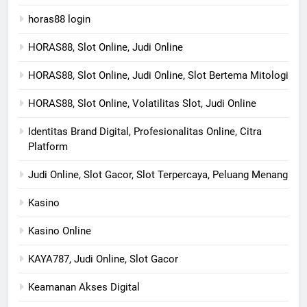
horas88 login
HORAS88, Slot Online, Judi Online
HORAS88, Slot Online, Judi Online, Slot Bertema Mitologi
HORAS88, Slot Online, Volatilitas Slot, Judi Online
Identitas Brand Digital, Profesionalitas Online, Citra
Platform
Judi Online, Slot Gacor, Slot Terpercaya, Peluang Menang
Kasino
Kasino Online
KAYA787, Judi Online, Slot Gacor
Keamanan Akses Digital