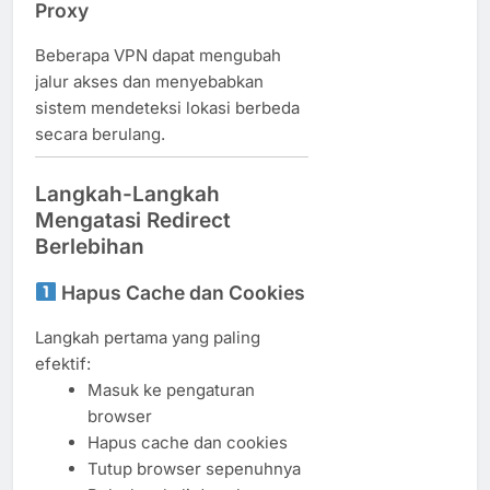
Proxy
Beberapa VPN dapat mengubah
jalur akses dan menyebabkan
sistem mendeteksi lokasi berbeda
secara berulang.
Langkah-Langkah
Mengatasi Redirect
Berlebihan
Hapus Cache dan Cookies
Langkah pertama yang paling
efektif:
Masuk ke pengaturan
browser
Hapus cache dan cookies
Tutup browser sepenuhnya