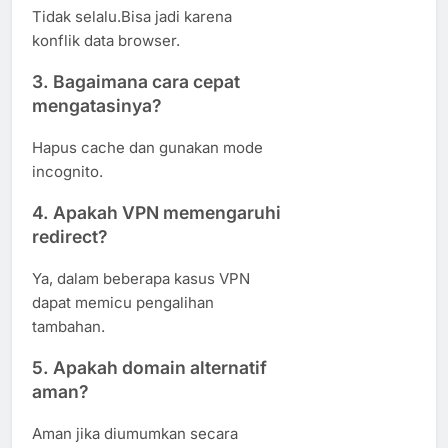
Tidak selalu.Bisa jadi karena
konflik data browser.
3. Bagaimana cara cepat
mengatasinya?
Hapus cache dan gunakan mode
incognito.
4. Apakah VPN memengaruhi
redirect?
Ya, dalam beberapa kasus VPN
dapat memicu pengalihan
tambahan.
5. Apakah domain alternatif
aman?
Aman jika diumumkan secara