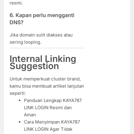
resmi.
6. Kapan perlu mengganti
DNS?
Jika domain sulit diakses atau
sering looping.
Internal Linking
Suggestion
Untuk memperkuat cluster brand,
kamu bisa membuat artikel lanjutan
seperti:
Panduan Lengkap KAYA787
LINK LOGIN Resmi dan
Aman
Cara Menyimpan KAYA787
LINK LOGIN Agar Tidak