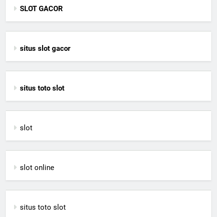
SLOT GACOR
situs slot gacor
situs toto slot
slot
slot online
situs toto slot