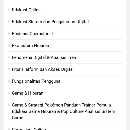
Edukasi Online
Edukasi Sistem dan Pengalaman Digital
Efisiensi Operasional
Ekosistem Hiburan
Fenomena Digital & Analisis Tren
Fitur Platform dan Akses Digital
Fungsionalitas Pengguna
Game & Hiburan
Game & Strategi Pokémon Panduan Trainer Pemula
Edukasi Game Hiburan & Pop Culture Analisis Sistem
Game
Game Judi Online