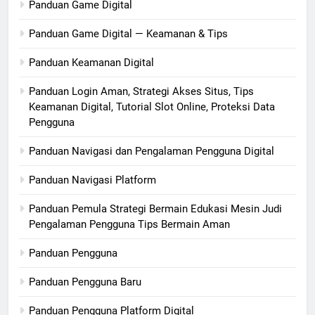
Panduan Game Digital
Panduan Game Digital — Keamanan & Tips
Panduan Keamanan Digital
Panduan Login Aman, Strategi Akses Situs, Tips
Keamanan Digital, Tutorial Slot Online, Proteksi Data
Pengguna
Panduan Navigasi dan Pengalaman Pengguna Digital
Panduan Navigasi Platform
Panduan Pemula Strategi Bermain Edukasi Mesin Judi
Pengalaman Pengguna Tips Bermain Aman
Panduan Pengguna
Panduan Pengguna Baru
Panduan Pengguna Platform Digital