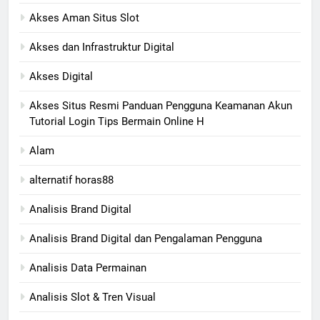
Akses Aman Situs Slot
Akses dan Infrastruktur Digital
Akses Digital
Akses Situs Resmi Panduan Pengguna Keamanan Akun
Tutorial Login Tips Bermain Online H
Alam
alternatif horas88
Analisis Brand Digital
Analisis Brand Digital dan Pengalaman Pengguna
Analisis Data Permainan
Analisis Slot & Tren Visual