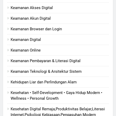
Keamanan Akses Digital
Keamanan Akun Digital
Keamanan Browser dan Login
Keamanan Digital
Keamanan Online
Keamanan Pembayaran & Literasi Digital
Keamanan Teknologi & Arsitektur Sistem
Kehidupan Liar dan Perlindungan Alam
Kesehatan • Self-Development • Gaya Hidup Modern •
Wellness • Personal Growth
Kesehatan Digital Remaja,Produktivitas Belajar,Literasi
Internet,Psikologi Kebiasaan,Pengasuhan Modern