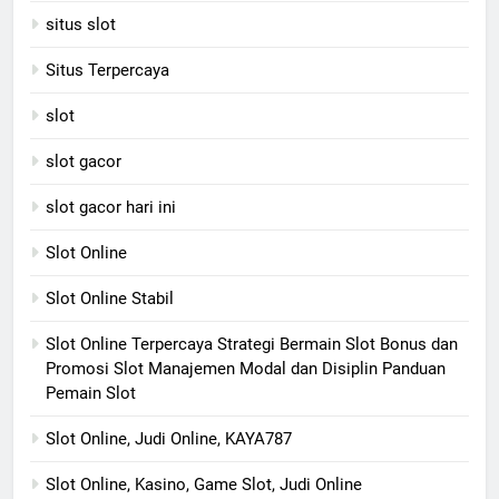
situs slot
Situs Terpercaya
slot
slot gacor
slot gacor hari ini
Slot Online
Slot Online Stabil
Slot Online Terpercaya Strategi Bermain Slot Bonus dan
Promosi Slot Manajemen Modal dan Disiplin Panduan
Pemain Slot
Slot Online, Judi Online, KAYA787
Slot Online, Kasino, Game Slot, Judi Online