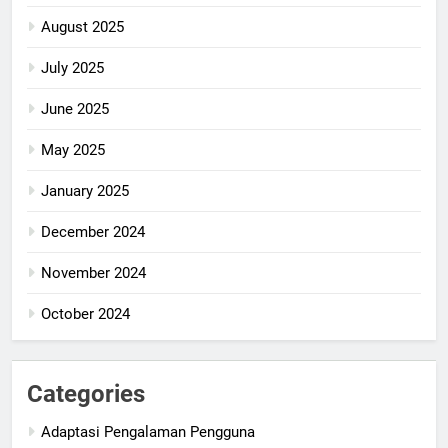
August 2025
July 2025
June 2025
May 2025
January 2025
December 2024
November 2024
October 2024
Categories
Adaptasi Pengalaman Pengguna