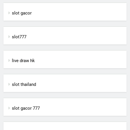
slot gacor
slot777
live draw hk
slot thailand
slot gacor 777