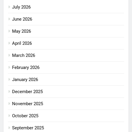
July 2026
June 2026
May 2026
April 2026
March 2026
February 2026
January 2026
December 2025
November 2025
October 2025
September 2025