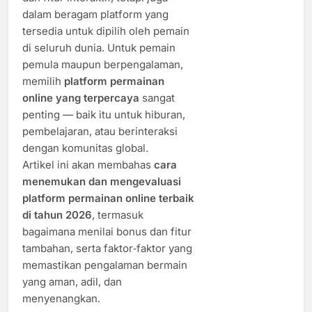
dalam beragam platform yang
tersedia untuk dipilih oleh pemain
di seluruh dunia. Untuk pemain
pemula maupun berpengalaman,
memilih
platform permainan
online yang terpercaya
sangat
penting — baik itu untuk hiburan,
pembelajaran, atau berinteraksi
dengan komunitas global.
Artikel ini akan membahas
cara
menemukan dan mengevaluasi
platform permainan online terbaik
di tahun 2026
, termasuk
bagaimana menilai bonus dan fitur
tambahan, serta faktor‑faktor yang
memastikan pengalaman bermain
yang aman, adil, dan
menyenangkan.