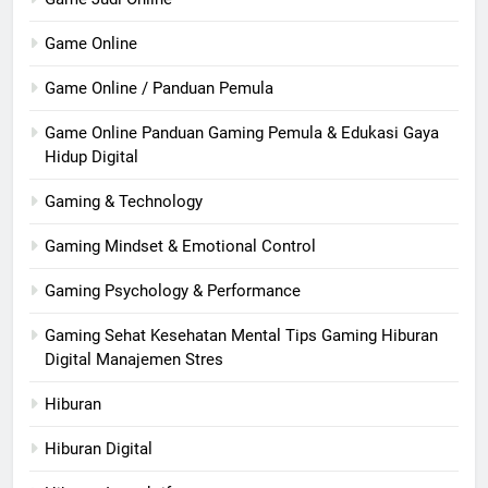
Game Online
Game Online / Panduan Pemula
Game Online Panduan Gaming Pemula & Edukasi Gaya
Hidup Digital
Gaming & Technology
Gaming Mindset & Emotional Control
Gaming Psychology & Performance
Gaming Sehat Kesehatan Mental Tips Gaming Hiburan
Digital Manajemen Stres
Hiburan
Hiburan Digital