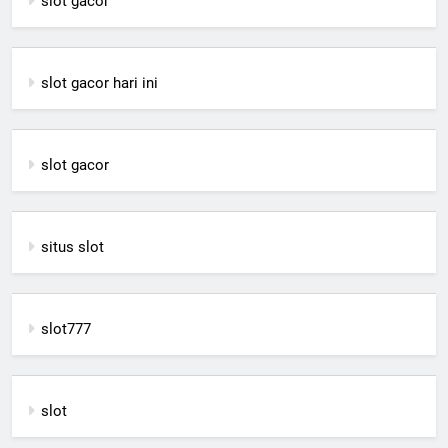
slot gacor
slot gacor hari ini
slot gacor
situs slot
slot777
slot