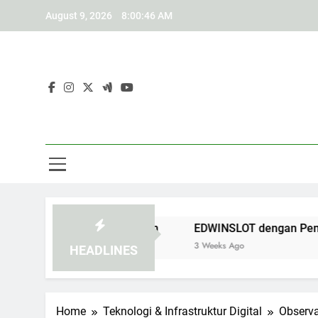
Skip
August 9, 2026
8:00:47 AM
to
content
Al 
Dapatkan 
um LEBAH4D Login
EDWINSLOT dengan Pengelolaan Fitu
3 Weeks Ago
HEADLINES
Home
Teknologi & Infrastruktur Digital
Observa