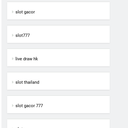
slot gacor
slot777
live draw hk
slot thailand
slot gacor 777