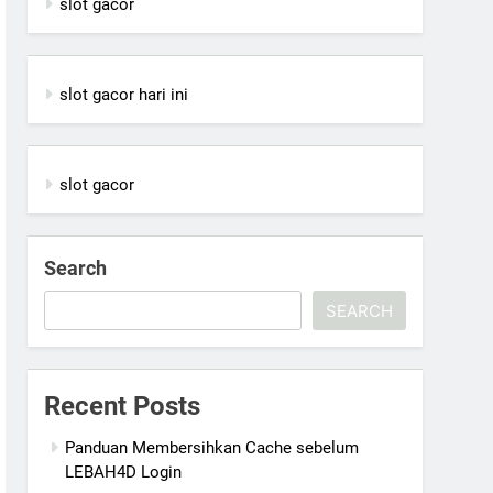
slot gacor
slot gacor hari ini
slot gacor
Search
SEARCH
Recent Posts
Panduan Membersihkan Cache sebelum
LEBAH4D Login