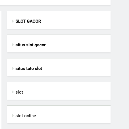
SLOT GACOR
situs slot gacor
situs toto slot
slot
slot online