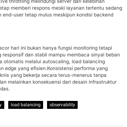
ptive throttling melindungi server dari kelebihan
tetap memberi respons meski layanan tertentu sedang
 end-user tetap mulus meskipun kondisi backend
acor hari ini bukan hanya fungsi monitoring tetapi
g responsif dan stabil mampu membaca sinyal beban
a otomatis melalui autoscaling, load balancing
gan edge yang efisien.Konsistensi performa yang
eknis yang bekerja secara terus-menerus tanpa
lan melainkan konsekuensi dari desain infrastruktur
rdas.
y
load balancing
observability