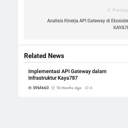
Previou
Post
navigation
Analisis Kinerja API Gateway di Ekosist
KAYA7
Related News
Implementasi API Gateway dalam
Infrastruktur Kaya787
59bf460
10 Months Ago
0