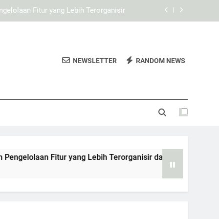
lolaan Fitur yang Lebih Terorganisir
ebih Terorganisir dan Mudah Dipahami
h Terorganisir untuk Pengguna Modern
NEWSLETTER
RANDOM NEWS
ihkan Cache sebelum LEBAH4D Login
amah Auto. Solusi Untuk Kendaraan Anda.
lolaan Fitur yang Lebih Terorganisir
ebih Terorganisir dan Mudah Dipahami
h Terorganisir untuk Pengguna Modern
 Fitur yang Lebih Terorganisir dan Mudah Dipahami
KA
3 