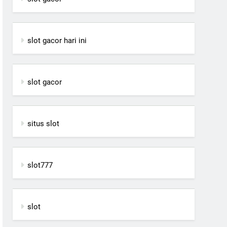
slot gacor hari ini
slot gacor
situs slot
slot777
slot