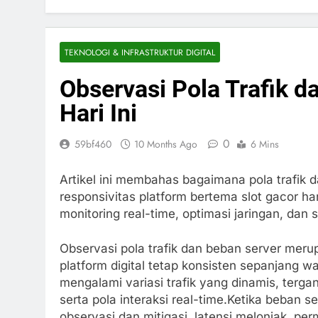
TEKNOLOGI & INFRASTRUKTUR DIGITAL
Observasi Pola Trafik d
Hari Ini
0
59bf460
10 Months Ago
6 Mins
Artikel ini membahas bagaimana pola trafik 
responsivitas platform bertema slot gacor hari
monitoring real-time, optimasi jaringan, dan
Observasi pola trafik dan beban server mer
platform digital tetap konsisten sepanjang wa
mengalami variasi trafik yang dinamis, terga
serta pola interaksi real-time.Ketika beban 
observasi dan mitigasi, latensi melonjak, pe