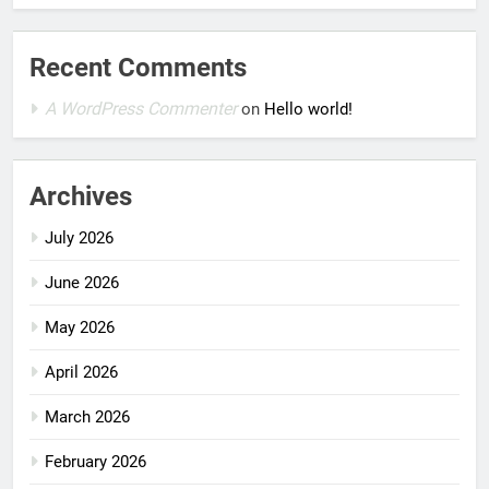
Recent Comments
A WordPress Commenter
on
Hello world!
Archives
July 2026
June 2026
May 2026
April 2026
March 2026
February 2026