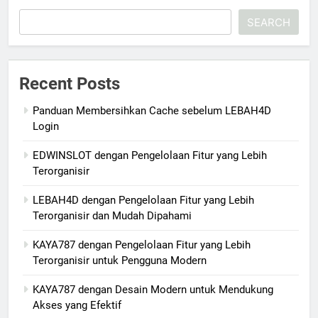
SEARCH
Recent Posts
Panduan Membersihkan Cache sebelum LEBAH4D
Login
EDWINSLOT dengan Pengelolaan Fitur yang Lebih
Terorganisir
LEBAH4D dengan Pengelolaan Fitur yang Lebih
Terorganisir dan Mudah Dipahami
KAYA787 dengan Pengelolaan Fitur yang Lebih
Terorganisir untuk Pengguna Modern
KAYA787 dengan Desain Modern untuk Mendukung
Akses yang Efektif