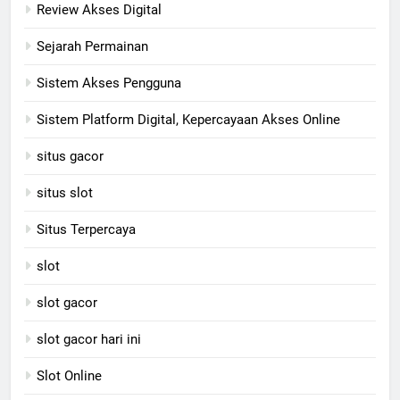
Review Akses Digital
Sejarah Permainan
Sistem Akses Pengguna
Sistem Platform Digital, Kepercayaan Akses Online
situs gacor
situs slot
Situs Terpercaya
slot
slot gacor
slot gacor hari ini
Slot Online