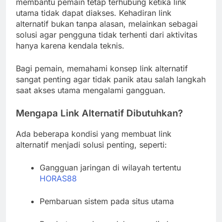
membantu pemain tetap terhubung ketika link
utama tidak dapat diakses. Kehadiran link
alternatif bukan tanpa alasan, melainkan sebagai
solusi agar pengguna tidak terhenti dari aktivitas
hanya karena kendala teknis.
Bagi pemain, memahami konsep link alternatif
sangat penting agar tidak panik atau salah langkah
saat akses utama mengalami gangguan.
Mengapa Link Alternatif Dibutuhkan?
Ada beberapa kondisi yang membuat link
alternatif menjadi solusi penting, seperti:
Gangguan jaringan di wilayah tertentu
HORAS88
Pembaruan sistem pada situs utama