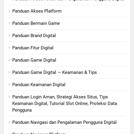
Panduan Akses Platform
Panduan Bermain Game
Panduan Brand Digital
Panduan Fitur Digital
Panduan Game Digital
Panduan Game Digital — Keamanan & Tips
Panduan Keamanan Digital
Panduan Login Aman, Strategi Akses Situs, Tips
Keamanan Digital, Tutorial Slot Online, Proteksi Data
Pengguna
Panduan Navigasi dan Pengalaman Pengguna Digital