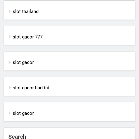
slot thailand
slot gacor 777
slot gacor
slot gacor hari ini
slot gacor
Search