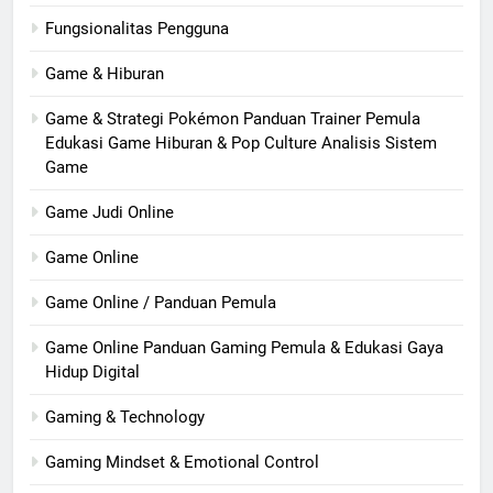
Fungsionalitas Pengguna
Game & Hiburan
Game & Strategi Pokémon Panduan Trainer Pemula
Edukasi Game Hiburan & Pop Culture Analisis Sistem
Game
Game Judi Online
Game Online
Game Online / Panduan Pemula
Game Online Panduan Gaming Pemula & Edukasi Gaya
Hidup Digital
Gaming & Technology
Gaming Mindset & Emotional Control