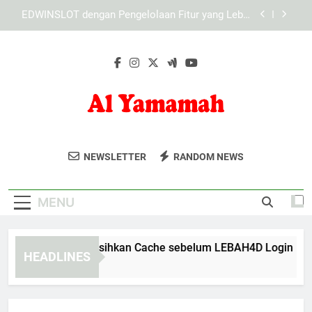
Skip
LEBAH4D dengan Pengelolaan Fitur yang Lebih
to
Terorganisir dan Mudah Dipahami
content
KAYA787 dengan Pengelolaan Fitur yang Lebih
Terorganisir untuk Pengguna Modern
Panduan Membersihkan Cache sebelum
LEBAH4D Login
EDWINSLOT dengan Pengelolaan Fitur yang Lebih
Terorganisir
Al Yamamah
LEBAH4D dengan Pengelolaan Fitur yang Lebih
Dapatkan Layanan Penjualan Dan
Terorganisir dan Mudah Dipahami
NEWSLETTER
RANDOM NEWS
Auto
Perbaikan Mobil Profesional Di Al Yamamah
KAYA787 dengan Pengelolaan Fitur yang Lebih
Terorganisir untuk Pengguna Modern
Auto. Solusi Untuk Kendaraan Anda.
MENU
nduan Membersihkan Cache sebelum LEBAH4D Login
HEADLINES
Weeks Ago
3