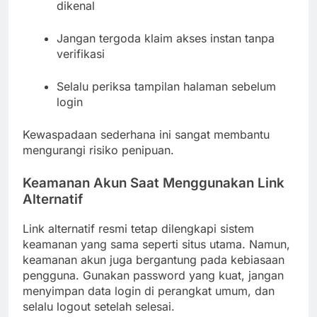
dikenal
Jangan tergoda klaim akses instan tanpa
verifikasi
Selalu periksa tampilan halaman sebelum
login
Kewaspadaan sederhana ini sangat membantu
mengurangi risiko penipuan.
Keamanan Akun Saat Menggunakan Link
Alternatif
Link alternatif resmi tetap dilengkapi sistem
keamanan yang sama seperti situs utama. Namun,
keamanan akun juga bergantung pada kebiasaan
pengguna. Gunakan password yang kuat, jangan
menyimpan data login di perangkat umum, dan
selalu logout setelah selesai.