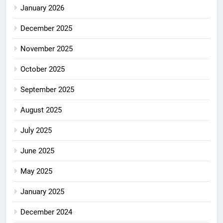
January 2026
December 2025
November 2025
October 2025
September 2025
August 2025
July 2025
June 2025
May 2025
January 2025
December 2024