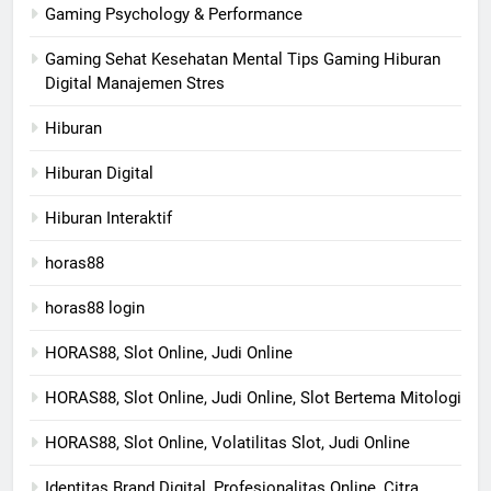
Gaming Psychology & Performance
Gaming Sehat Kesehatan Mental Tips Gaming Hiburan
Digital Manajemen Stres
Hiburan
Hiburan Digital
Hiburan Interaktif
horas88
horas88 login
HORAS88, Slot Online, Judi Online
HORAS88, Slot Online, Judi Online, Slot Bertema Mitologi
HORAS88, Slot Online, Volatilitas Slot, Judi Online
Identitas Brand Digital, Profesionalitas Online, Citra