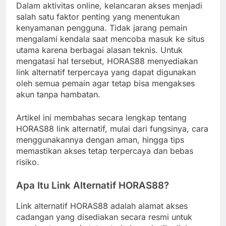
Dalam aktivitas online, kelancaran akses menjadi
salah satu faktor penting yang menentukan
kenyamanan pengguna. Tidak jarang pemain
mengalami kendala saat mencoba masuk ke situs
utama karena berbagai alasan teknis. Untuk
mengatasi hal tersebut, HORAS88 menyediakan
link alternatif terpercaya yang dapat digunakan
oleh semua pemain agar tetap bisa mengakses
akun tanpa hambatan.
Artikel ini membahas secara lengkap tentang
HORAS88 link alternatif, mulai dari fungsinya, cara
menggunakannya dengan aman, hingga tips
memastikan akses tetap terpercaya dan bebas
risiko.
Apa Itu Link Alternatif HORAS88?
Link alternatif HORAS88 adalah alamat akses
cadangan yang disediakan secara resmi untuk