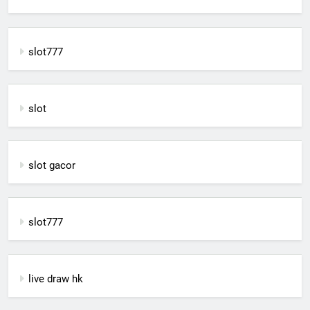
slot777
slot
slot gacor
slot777
live draw hk