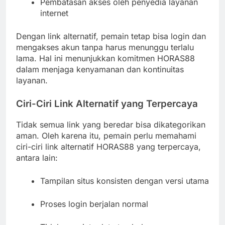
Pembatasan akses oleh penyedia layanan
internet
Dengan link alternatif, pemain tetap bisa login dan
mengakses akun tanpa harus menunggu terlalu
lama. Hal ini menunjukkan komitmen HORAS88
dalam menjaga kenyamanan dan kontinuitas
layanan.
Ciri-Ciri Link Alternatif yang Terpercaya
Tidak semua link yang beredar bisa dikategorikan
aman. Oleh karena itu, pemain perlu memahami
ciri-ciri link alternatif HORAS88 yang terpercaya,
antara lain:
Tampilan situs konsisten dengan versi utama
Proses login berjalan normal