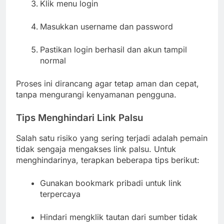
Klik menu login
Masukkan username dan password
Pastikan login berhasil dan akun tampil
normal
Proses ini dirancang agar tetap aman dan cepat,
tanpa mengurangi kenyamanan pengguna.
Tips Menghindari Link Palsu
Salah satu risiko yang sering terjadi adalah pemain
tidak sengaja mengakses link palsu. Untuk
menghindarinya, terapkan beberapa tips berikut:
Gunakan bookmark pribadi untuk link
terpercaya
Hindari mengklik tautan dari sumber tidak