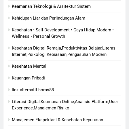
Keamanan Teknologi & Arsitektur Sistem
Kehidupan Liar dan Perlindungan Alam
Kesehatan • Self-Development • Gaya Hidup Modern •
Wellness • Personal Growth
Kesehatan Digital Remaja,Produktivitas Belajar,Literasi
Internet,Psikologi Kebiasaan,Pengasuhan Modern
Kesehatan Mental
Keuangan Pribadi
link alternatif horas88
Literasi Digital,Keamanan Online,Analisis Platform,User
Experience,Manajemen Risiko
Manajemen Ekspektasi & Kesehatan Keputusan