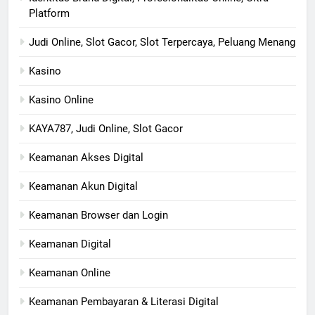
Platform
Judi Online, Slot Gacor, Slot Terpercaya, Peluang Menang
Kasino
Kasino Online
KAYA787, Judi Online, Slot Gacor
Keamanan Akses Digital
Keamanan Akun Digital
Keamanan Browser dan Login
Keamanan Digital
Keamanan Online
Keamanan Pembayaran & Literasi Digital