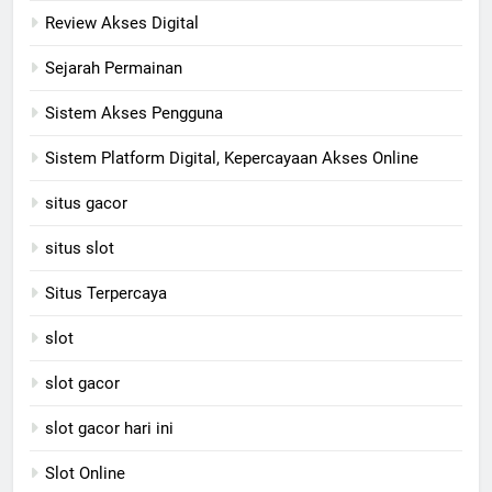
Review Akses Digital
Sejarah Permainan
Sistem Akses Pengguna
Sistem Platform Digital, Kepercayaan Akses Online
situs gacor
situs slot
Situs Terpercaya
slot
slot gacor
slot gacor hari ini
Slot Online