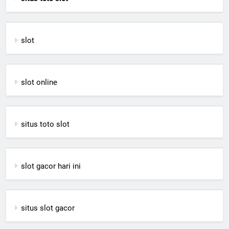
slot
slot online
situs toto slot
slot gacor hari ini
situs slot gacor