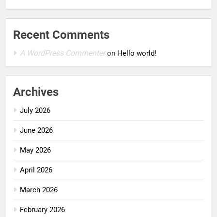
Recent Comments
A WordPress Commenter
on
Hello world!
Archives
July 2026
June 2026
May 2026
April 2026
March 2026
February 2026