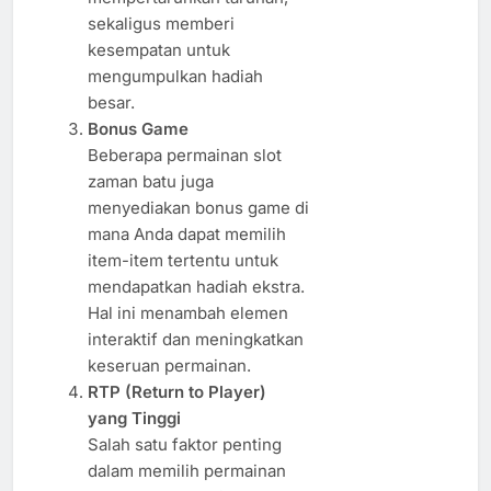
sekaligus memberi
kesempatan untuk
mengumpulkan hadiah
besar.
Bonus Game
Beberapa permainan slot
zaman batu juga
menyediakan bonus game di
mana Anda dapat memilih
item-item tertentu untuk
mendapatkan hadiah ekstra.
Hal ini menambah elemen
interaktif dan meningkatkan
keseruan permainan.
RTP (Return to Player)
yang Tinggi
Salah satu faktor penting
dalam memilih permainan