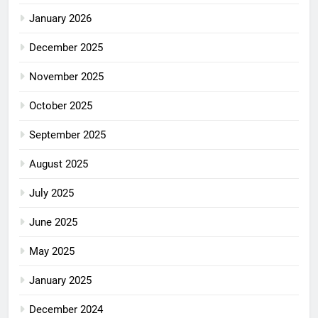
January 2026
December 2025
November 2025
October 2025
September 2025
August 2025
July 2025
June 2025
May 2025
January 2025
December 2024