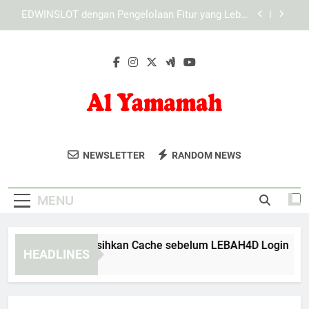
Skip
LEBAH4D dengan Pengelolaan Fitur yang Lebih
to
Terorganisir dan Mudah Dipahami
content
KAYA787 dengan Pengelolaan Fitur yang Lebih
Terorganisir untuk Pengguna Modern
Panduan Membersihkan Cache sebelum
LEBAH4D Login
EDWINSLOT dengan Pengelolaan Fitur yang Lebih
Terorganisir
Al Yamamah
LEBAH4D dengan Pengelolaan Fitur yang Lebih
Dapatkan Layanan Penjualan Dan
Terorganisir dan Mudah Dipahami
NEWSLETTER
RANDOM NEWS
Auto
Perbaikan Mobil Profesional Di Al Yamamah
KAYA787 dengan Pengelolaan Fitur yang Lebih
Terorganisir untuk Pengguna Modern
Auto. Solusi Untuk Kendaraan Anda.
MENU
nduan Membersihkan Cache sebelum LEBAH4D Login
E
HEADLINES
Weeks Ago
3