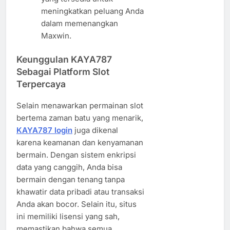
meningkatkan peluang Anda
dalam memenangkan
Maxwin.
Keunggulan KAYA787
Sebagai Platform Slot
Terpercaya
Selain menawarkan permainan slot
bertema zaman batu yang menarik,
KAYA787 login
juga dikenal
karena keamanan dan kenyamanan
bermain. Dengan sistem enkripsi
data yang canggih, Anda bisa
bermain dengan tenang tanpa
khawatir data pribadi atau transaksi
Anda akan bocor. Selain itu, situs
ini memiliki lisensi yang sah,
memastikan bahwa semua