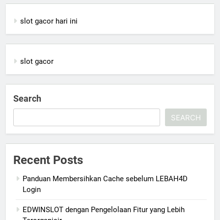
slot gacor hari ini
slot gacor
Search
SEARCH
Recent Posts
Panduan Membersihkan Cache sebelum LEBAH4D
Login
EDWINSLOT dengan Pengelolaan Fitur yang Lebih