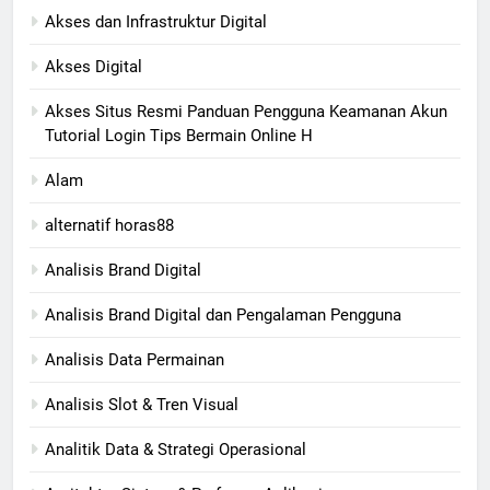
Akses dan Infrastruktur Digital
Akses Digital
Akses Situs Resmi Panduan Pengguna Keamanan Akun
Tutorial Login Tips Bermain Online H
Alam
alternatif horas88
Analisis Brand Digital
Analisis Brand Digital dan Pengalaman Pengguna
Analisis Data Permainan
Analisis Slot & Tren Visual
Analitik Data & Strategi Operasional