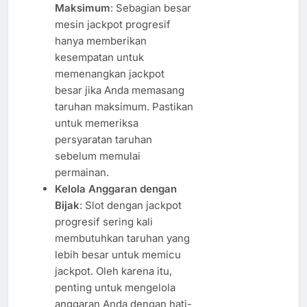
Maksimum
: Sebagian besar
mesin jackpot progresif
hanya memberikan
kesempatan untuk
memenangkan jackpot
besar jika Anda memasang
taruhan maksimum. Pastikan
untuk memeriksa
persyaratan taruhan
sebelum memulai
permainan.
Kelola Anggaran dengan
Bijak
: Slot dengan jackpot
progresif sering kali
membutuhkan taruhan yang
lebih besar untuk memicu
jackpot. Oleh karena itu,
penting untuk mengelola
anggaran Anda dengan hati-