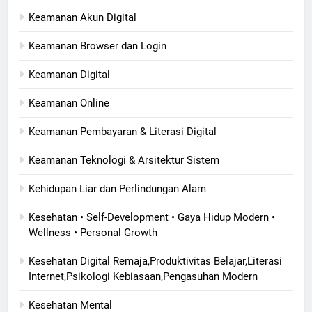
Keamanan Akun Digital
Keamanan Browser dan Login
Keamanan Digital
Keamanan Online
Keamanan Pembayaran & Literasi Digital
Keamanan Teknologi & Arsitektur Sistem
Kehidupan Liar dan Perlindungan Alam
Kesehatan • Self-Development • Gaya Hidup Modern •
Wellness • Personal Growth
Kesehatan Digital Remaja,Produktivitas Belajar,Literasi
Internet,Psikologi Kebiasaan,Pengasuhan Modern
Kesehatan Mental