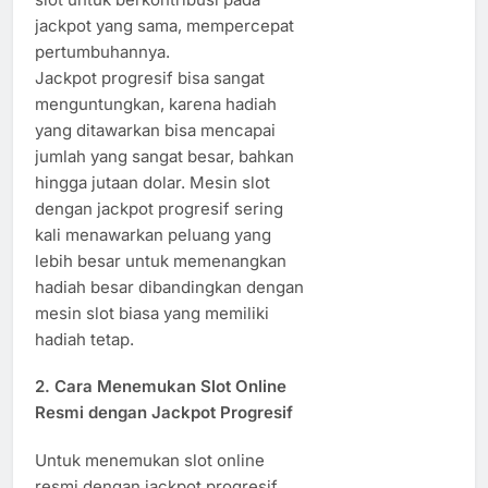
jackpot yang sama, mempercepat
pertumbuhannya.
Jackpot progresif bisa sangat
menguntungkan, karena hadiah
yang ditawarkan bisa mencapai
jumlah yang sangat besar, bahkan
hingga jutaan dolar. Mesin slot
dengan jackpot progresif sering
kali menawarkan peluang yang
lebih besar untuk memenangkan
hadiah besar dibandingkan dengan
mesin slot biasa yang memiliki
hadiah tetap.
2.
Cara Menemukan Slot Online
Resmi dengan Jackpot Progresif
Untuk menemukan slot online
resmi dengan jackpot progresif,