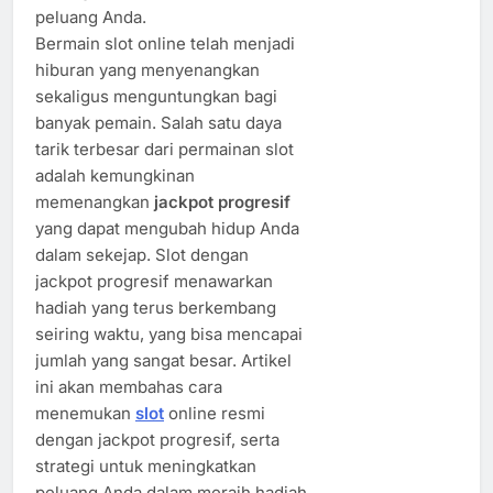
peluang Anda.
Bermain slot online telah menjadi
hiburan yang menyenangkan
sekaligus menguntungkan bagi
banyak pemain. Salah satu daya
tarik terbesar dari permainan slot
adalah kemungkinan
memenangkan
jackpot progresif
yang dapat mengubah hidup Anda
dalam sekejap. Slot dengan
jackpot progresif menawarkan
hadiah yang terus berkembang
seiring waktu, yang bisa mencapai
jumlah yang sangat besar. Artikel
ini akan membahas cara
menemukan
slot
online resmi
dengan jackpot progresif, serta
strategi untuk meningkatkan
peluang Anda dalam meraih hadiah