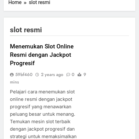
Home
slot resmi
slot resmi
Menemukan Slot Online
Resmi dengan Jackpot
Progresif
59bf460
2 years ago
0
9
mins
Pelajari cara menemukan slot
online resmi dengan jackpot
progresif yang menawarkan
peluang besar untuk menang.
Temukan mesin slot terbaik
dengan jackpot progresif dan
strategi untuk memaksimalkan