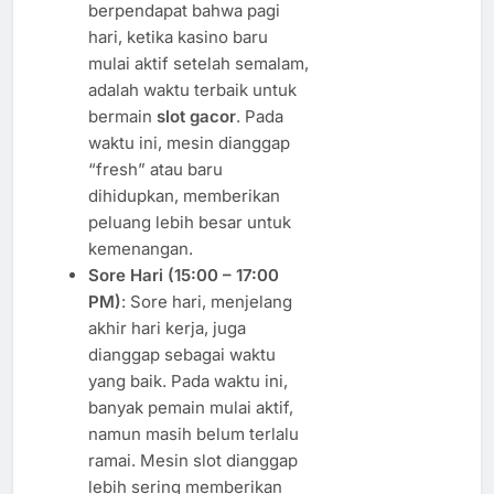
berpendapat bahwa pagi
hari, ketika kasino baru
mulai aktif setelah semalam,
adalah waktu terbaik untuk
bermain
slot gacor
. Pada
waktu ini, mesin dianggap
“fresh” atau baru
dihidupkan, memberikan
peluang lebih besar untuk
kemenangan.
Sore Hari (15:00 – 17:00
PM)
: Sore hari, menjelang
akhir hari kerja, juga
dianggap sebagai waktu
yang baik. Pada waktu ini,
banyak pemain mulai aktif,
namun masih belum terlalu
ramai. Mesin slot dianggap
lebih sering memberikan