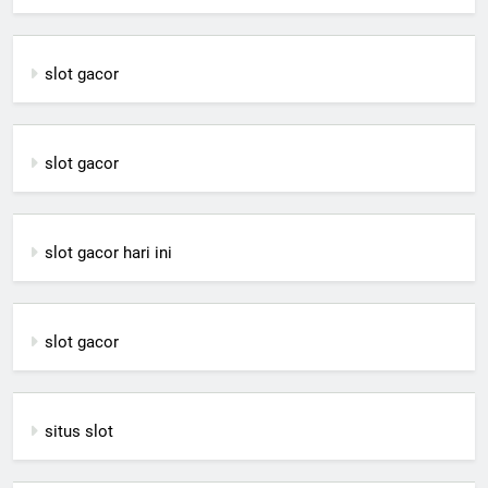
slot gacor
slot gacor
slot gacor hari ini
slot gacor
situs slot