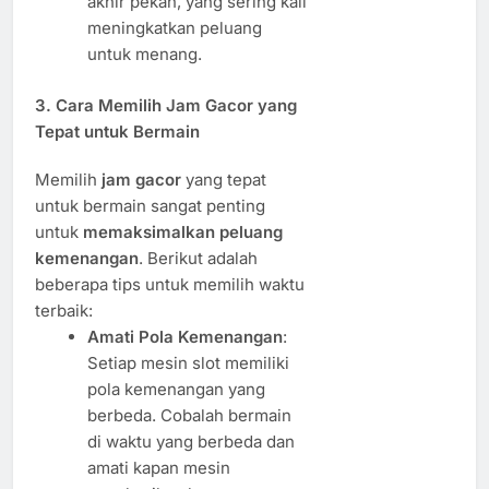
akhir pekan, yang sering kali
meningkatkan peluang
untuk menang.
3.
Cara Memilih Jam Gacor yang
Tepat untuk Bermain
Memilih
jam gacor
yang tepat
untuk bermain sangat penting
untuk
memaksimalkan peluang
kemenangan
. Berikut adalah
beberapa tips untuk memilih waktu
terbaik:
Amati Pola Kemenangan
:
Setiap mesin slot memiliki
pola kemenangan yang
berbeda. Cobalah bermain
di waktu yang berbeda dan
amati kapan mesin