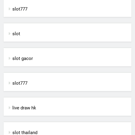
slot777
slot
slot gacor
slot777
live draw hk
slot thailand