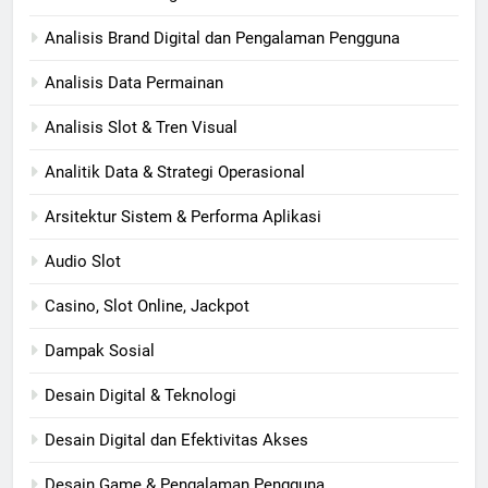
Analisis Brand Digital dan Pengalaman Pengguna
Analisis Data Permainan
Analisis Slot & Tren Visual
Analitik Data & Strategi Operasional
Arsitektur Sistem & Performa Aplikasi
Audio Slot
Casino, Slot Online, Jackpot
Dampak Sosial
Desain Digital & Teknologi
Desain Digital dan Efektivitas Akses
Desain Game & Pengalaman Pengguna