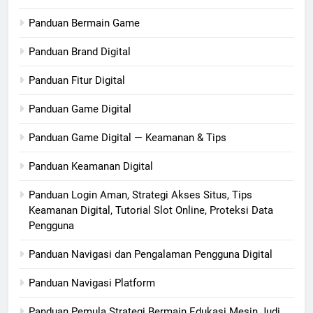
Panduan Bermain Game
Panduan Brand Digital
Panduan Fitur Digital
Panduan Game Digital
Panduan Game Digital — Keamanan & Tips
Panduan Keamanan Digital
Panduan Login Aman, Strategi Akses Situs, Tips
Keamanan Digital, Tutorial Slot Online, Proteksi Data
Pengguna
Panduan Navigasi dan Pengalaman Pengguna Digital
Panduan Navigasi Platform
Panduan Pemula Strategi Bermain Edukasi Mesin Judi