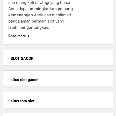
dan mengikuti strategi yang benar,
Anda dapat
meningkatkan peluang
kemenangan
Anda dan menikmati
pengalaman bermain slot yang
lebih menguntungkan.
Read More
SLOT GACOR
situs slot gacor
situs toto slot