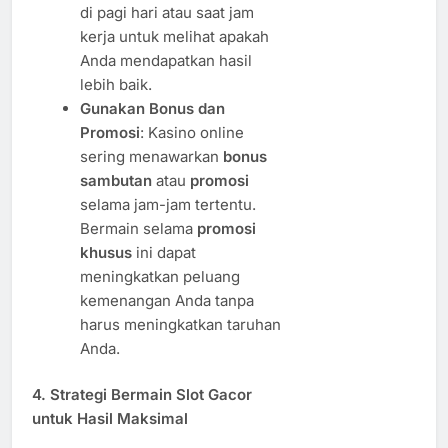
di pagi hari atau saat jam
kerja untuk melihat apakah
Anda mendapatkan hasil
lebih baik.
Gunakan Bonus dan
Promosi
: Kasino online
sering menawarkan
bonus
sambutan
atau
promosi
selama jam-jam tertentu.
Bermain selama
promosi
khusus
ini dapat
meningkatkan peluang
kemenangan Anda tanpa
harus meningkatkan taruhan
Anda.
4.
Strategi Bermain Slot Gacor
untuk Hasil Maksimal