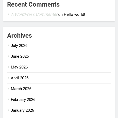
Recent Comments
A WordPress Commenter
on
Hello world!
Archives
July 2026
June 2026
May 2026
April 2026
March 2026
February 2026
January 2026