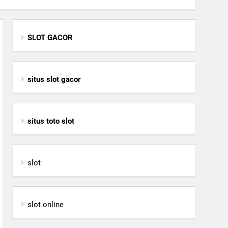
SLOT GACOR
situs slot gacor
situs toto slot
slot
slot online