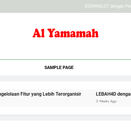
EDWINSLOT dengan Penge
LEBAH4D dengan Pengelolaan Fitur yang L
KAYA787 dengan Pengelolaan Fitur yang Lebi
Panduan Members
Yamamah Auto
Layanan Penjualan Dan Perbaikan Mobil Profesional Di Al Yam
EDWINSLOT dengan Penge
SAMPLE PAGE
LEBAH4D dengan Pengelolaan Fitur yang L
KAYA787 dengan Pengelolaan Fitur yang Lebi
r yang Lebih Terorganisir
LEBAH4D dengan Pengelolaan
3 Weeks Ago