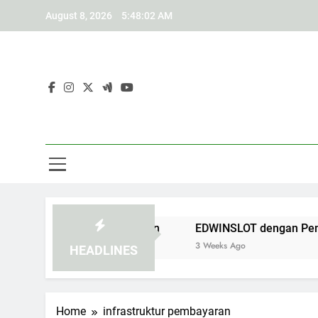
Skip
August 8, 2026
5:48:03 AM
to
content
Al 
Dapatkan 
um LEBAH4D Login
EDWINSLOT dengan Pengelolaan Fitu
3 Weeks Ago
HEADLINES
Home
infrastruktur pembayaran