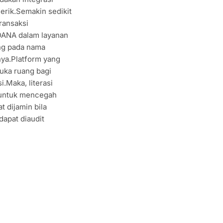
erik.Semakin sedikit
transaksi
 DANA dalam layanan
ng pada nama
inya.Platform yang
uka ruang bagi
.Maka, literasi
g untuk mencegah
 dijamin bila
apat diaudit