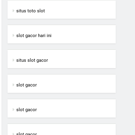
situs toto slot
slot gacor hari ini
situs slot gacor
slot gacor
slot gacor
slot gacor