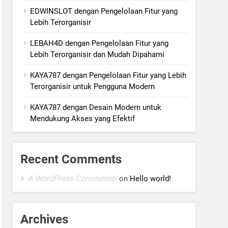
EDWINSLOT dengan Pengelolaan Fitur yang
Lebih Terorganisir
LEBAH4D dengan Pengelolaan Fitur yang
Lebih Terorganisir dan Mudah Dipahami
KAYA787 dengan Pengelolaan Fitur yang Lebih
Terorganisir untuk Pengguna Modern
KAYA787 dengan Desain Modern untuk
Mendukung Akses yang Efektif
Recent Comments
A WordPress Commenter
on
Hello world!
Archives