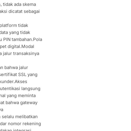
, tidak ada skema
ksi dicatat sebagai
latform tidak
data yang tidak
au PIN tambahan.Pola
pet digital.Modal
 jalur transaksinya
n bahwa jalur
rtifikat SSL yang
ekunder.Akses
utentikasi langsung
rnal yang meminta
kuat bahwa gateway
ya
h selalu melibatkan
adar nomor rekening
dakan integrasi