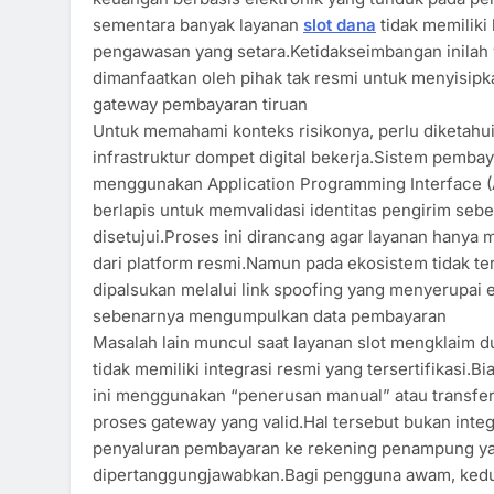
sementara banyak layanan
slot dana
tidak memiliki
pengawasan yang setara.Ketidakseimbangan inilah 
dimanfaatkan oleh pihak tak resmi untuk menyisipka
gateway pembayaran tiruan
Untuk memahami konteks risikonya, perlu diketahu
infrastruktur dompet digital bekerja.Sistem pemba
menggunakan Application Programming Interface (A
berlapis untuk memvalidasi identitas pengirim sebe
disetujui.Proses ini dirancang agar layanan hanya
dari platform resmi.Namun pada ekosistem tidak terv
dipalsukan melalui link spoofing yang menyerupai e
sebenarnya mengumpulkan data pembayaran
Masalah lain muncul saat layanan slot mengklaim 
tidak memiliki integrasi resmi yang tersertifikasi.Bi
ini menggunakan “penerusan manual” atau transfer
proses gateway yang valid.Hal tersebut bukan integ
penyaluran pembayaran ke rekening penampung ya
dipertanggungjawabkan.Bagi pengguna awam, kedua 