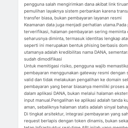
pengguna salah mengirimkan dana akibat link tiruan
pemulihan layaknya sistem perbankan karena transa
transfer biasa, bukan pembayaran layanan resmi
Keamanan data juga menjadi perhatian utama.Pada p
terverifikasi, halaman pembayaran sering meminta 
seharusnya diminta, termasuk identitas lengkap at
seperti ini merupakan bentuk phising berbasis dom
utamanya adalah kredibilitas nama DANA, sementara
sudah dimodifikasi
Untuk memitigasi risiko, pengguna wajib memastika
pembayaran menggunakan gateway resmi dengan se
valid dan tidak melakukan pengalihan ke domain s
pembayaran yang benar biasanya memiliki proses a
dalam aplikasi DANA, bukan melalui halaman ekste
input manual.Pengalihan ke aplikasi adalah tanda 
aman, sebaliknya halaman statis adalah sinyal baha
Di tingkat arsitektur, integrasi pembayaran yang sa
request berlapis dengan token dinamis, bukan sek
tetap.Infrastruktur real-time API inilah yang membe