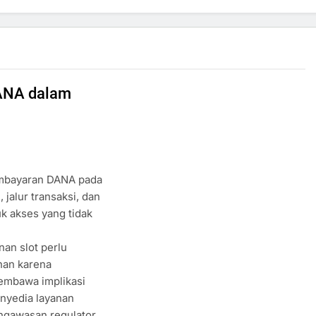
DANA dalam
mbayaran DANA pada
 jalur transaksi, dan
uk akses yang tidak
nan slot perlu
han karena
embawa implikasi
enyedia layanan
ngawasan regulator,