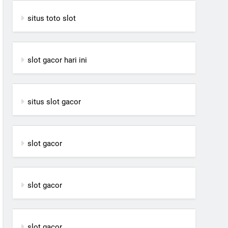
situs toto slot
slot gacor hari ini
situs slot gacor
slot gacor
slot gacor
slot gacor