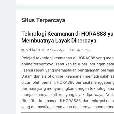
Situs Terpercaya
Teknologi Keamanan di HORAS88 ya
Membuatnya Layak Dipercaya
59bf460
2 Years Ago
0
6 Mins
Pelajari teknologi keamanan di HORAS88 yang menj
online terpercaya. Temukan fitur perlindungan data
lisensi resmi yang memastikan pengalaman bermai
Dalam dunia slot online, keamanan menjadi salah s
dicari oleh pemain. HORAS88 berhasil menggabun
bermain yang menyenangkan dengan teknologi ke
menjadikannya platform yang layak dipercaya. Artik
fitur-fitur keamanan di HORAS88, dari enkripsi data
yang memastikan keamanan dan kenyamanan pema