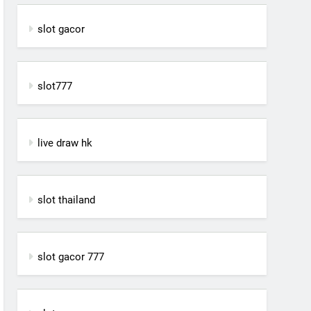
slot gacor
slot777
live draw hk
slot thailand
slot gacor 777