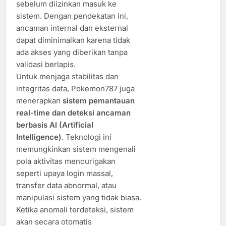
sebelum diizinkan masuk ke
sistem. Dengan pendekatan ini,
ancaman internal dan eksternal
dapat diminimalkan karena tidak
ada akses yang diberikan tanpa
validasi berlapis.
Untuk menjaga stabilitas dan
integritas data, Pokemon787 juga
menerapkan
sistem pemantauan
real-time dan deteksi ancaman
berbasis AI (Artificial
Intelligence)
. Teknologi ini
memungkinkan sistem mengenali
pola aktivitas mencurigakan
seperti upaya login massal,
transfer data abnormal, atau
manipulasi sistem yang tidak biasa.
Ketika anomali terdeteksi, sistem
akan secara otomatis