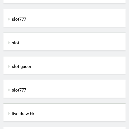
slot777
slot
slot gacor
slot777
live draw hk