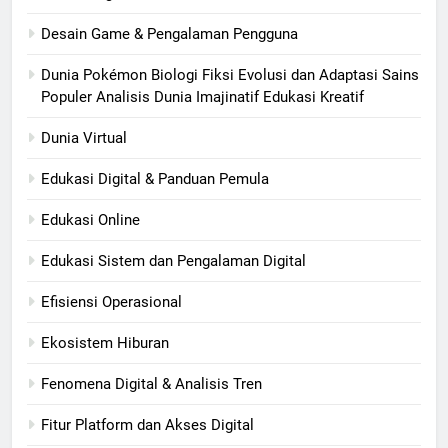
Desain Game & Pengalaman Pengguna
Dunia Pokémon Biologi Fiksi Evolusi dan Adaptasi Sains
Populer Analisis Dunia Imajinatif Edukasi Kreatif
Dunia Virtual
Edukasi Digital & Panduan Pemula
Edukasi Online
Edukasi Sistem dan Pengalaman Digital
Efisiensi Operasional
Ekosistem Hiburan
Fenomena Digital & Analisis Tren
Fitur Platform dan Akses Digital