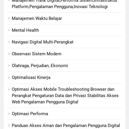
Manajemen Trafik Digital,Performa Sistem,Infrastruktur
Platform,Pengalaman Pengguna,Inovasi Teknologi
Manajemen Waktu Belajar
Mental Health
Navigasi Digital Multi-Perangkat
Observasi Sistem Modern
Olahraga, Perjudian, Ekonomi
Optimalisasi Kinerja
Optimasi Akses Mobile Troubleshooting Browser dan
Perangkat Pengaturan Data dan Privasi Stabilitas Akses
Web Pengalaman Pengguna Digital
Optimasi Performa
Panduan Akses Aman dan Pengalaman Pengguna Digital