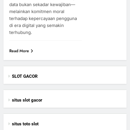
data bukan sekadar kewajiban—
melainkan komitmen moral
terhadap kepercayaan pengguna
di era digital yang semakin
terhubung.
Read More
SLOT GACOR
situs slot gacor
situs toto slot