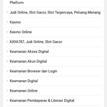
Platform
Judi Online, Slot Gacor, Slot Terpercaya, Peluang Menang
Kasino
Kasino Online
KAYA787, Judi Online, Slot Gacor
Keamanan Akses Digital
Keamanan Akun Digital
Keamanan Browser dan Login
Keamanan Digital
Keamanan Online
Keamanan Pembayaran & Literasi Digital