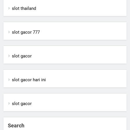
slot thailand
slot gacor 777
slot gacor
slot gacor hari ini
slot gacor
Search