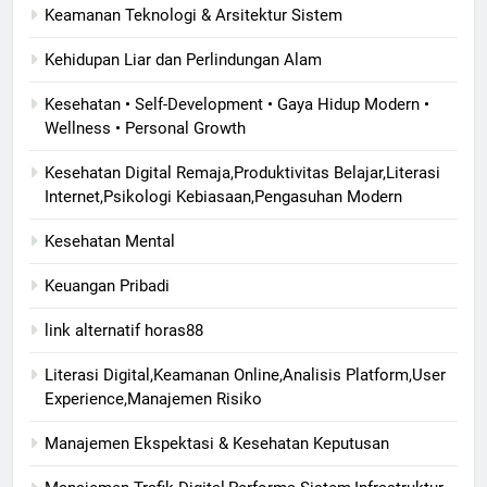
Keamanan Teknologi & Arsitektur Sistem
Kehidupan Liar dan Perlindungan Alam
Kesehatan • Self-Development • Gaya Hidup Modern •
Wellness • Personal Growth
Kesehatan Digital Remaja,Produktivitas Belajar,Literasi
Internet,Psikologi Kebiasaan,Pengasuhan Modern
Kesehatan Mental
Keuangan Pribadi
link alternatif horas88
Literasi Digital,Keamanan Online,Analisis Platform,User
Experience,Manajemen Risiko
Manajemen Ekspektasi & Kesehatan Keputusan