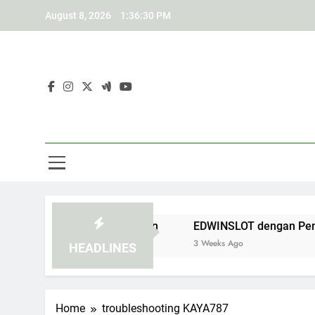
Skip
August 8, 2026
1:36:31 PM
to
content
Al 
Dapatkan 
um LEBAH4D Login
EDWINSLOT dengan Pengelolaan Fitu
3 Weeks Ago
HEADLINES
Home
troubleshooting KAYA787