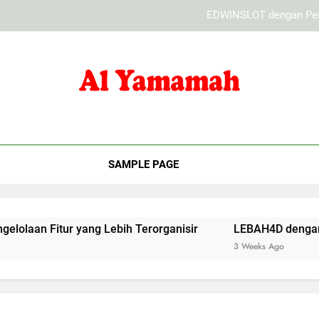
EDWINSLOT dengan Penge
LEBAH4D dengan Pengelolaan Fitur yang L
KAYA787 dengan Pengelolaan Fitur yang Lebi
Panduan Members
Yamamah Auto
Layanan Penjualan Dan Perbaikan Mobil Profesional Di Al Yam
EDWINSLOT dengan Penge
SAMPLE PAGE
LEBAH4D dengan Pengelolaan Fitur yang L
KAYA787 dengan Pengelolaan Fitur yang Lebi
r yang Lebih Terorganisir
LEBAH4D dengan Pengelolaan
3 Weeks Ago