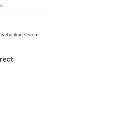
s.
nyebabkan sistem
rect