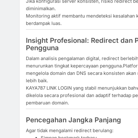
Jika konfigurasi server konsisten, risiko redirect b
diminimalkan.
Monitoring aktif membantu mendeteksi kesalahan 
berdampak luas.
Insight Profesional: Redirect dan 
Pengguna
Dalam analisis pengalaman digital, redirect berlebi
menurunkan tingkat kepercayaan pengguna.Platf
mengelola domain dan DNS secara konsisten akan m
lebih baik.
KAYA787 LINK LOGIN yang stabil menunjukkan bah
dikelola secara profesional dan adaptif terhadap pe
pembaruan domain.
Pencegahan Jangka Panjang
Agar tidak mengalami redirect berulang:
Simpan bookmark terbaru