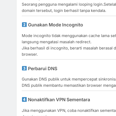
Seorang pengguna mengalami looping login.Setel
domain tersebut, login berhasil tanpa kendala.
Gunakan Mode Incognito
Mode incognito tidak menggunakan cache lama sehi
langsung mengatasi masalah redirect.
Jika berhasil di incognito, berarti masalah berasal d
browser.
Perbarui DNS
Gunakan DNS publik untuk mempercepat sinkronisa
DNS publik membantu memastikan browser mengara
Nonaktifkan VPN Sementara
Jika menggunakan VPN, coba nonaktifkan sementar