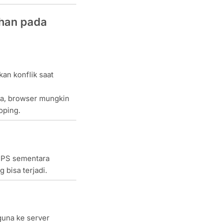
han pada
n konflik saat
a, browser mungkin
oping.
TPS sementara
 bisa terjadi.
una ke server