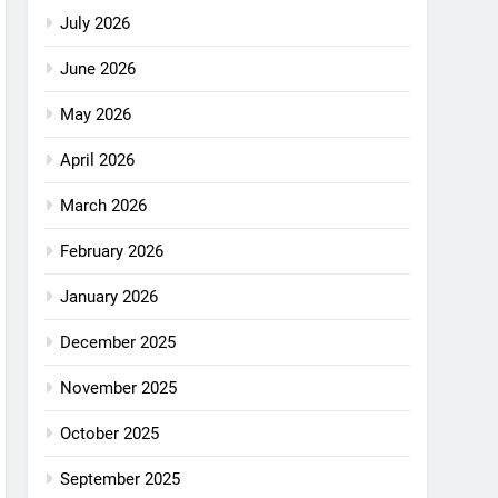
July 2026
June 2026
May 2026
April 2026
March 2026
February 2026
January 2026
December 2025
November 2025
October 2025
September 2025