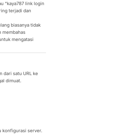
au “kaya787 link login
ng terjadi dan
ang biasanya tidak
kan membahas
untuk mengatasi
n dari satu URL ke
al dimuat.
u konfigurasi server.