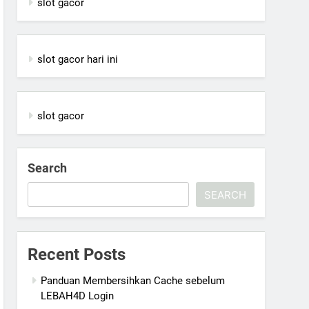
slot gacor
slot gacor hari ini
slot gacor
Search
SEARCH
Recent Posts
Panduan Membersihkan Cache sebelum
LEBAH4D Login