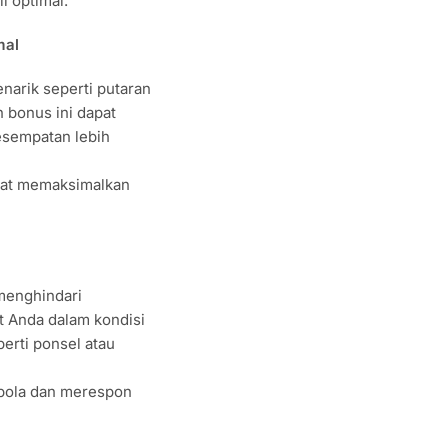
l optimal.
mal
arik seperti putaran
 bonus ini dapat
sempatan lebih
apat memaksimalkan
menghindari
at Anda dalam kondisi
perti ponsel atau
pola dan merespon