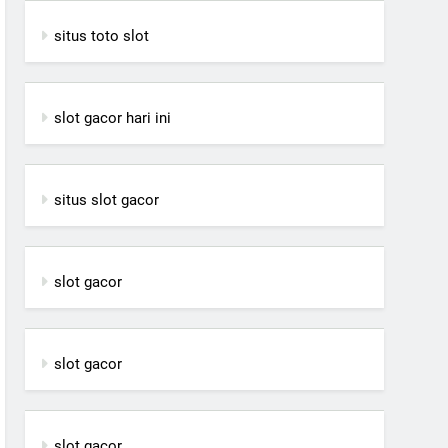
situs toto slot
slot gacor hari ini
situs slot gacor
slot gacor
slot gacor
slot gacor