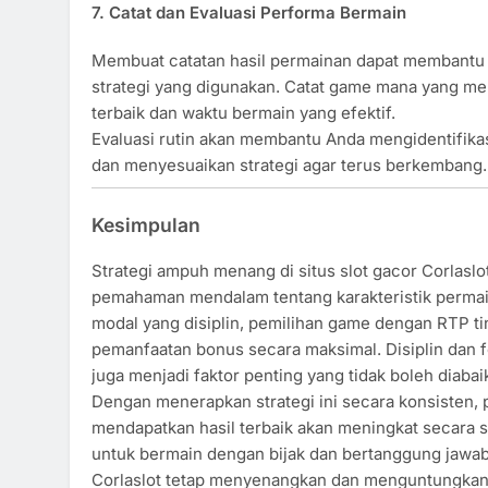
7. Catat dan Evaluasi Performa Bermain
Membuat catatan hasil permainan dapat membantu
strategi yang digunakan. Catat game mana yang me
terbaik dan waktu bermain yang efektif.
Evaluasi rutin akan membantu Anda mengidentifik
dan menyesuaikan strategi agar terus berkembang.
Kesimpulan
Strategi ampuh menang di situs slot gacor Corlaslo
pemahaman mendalam tentang karakteristik perma
modal yang disiplin, pemilihan game dengan RTP tin
pemanfaatan bonus secara maksimal. Disiplin dan 
juga menjadi faktor penting yang tidak boleh diabai
Dengan menerapkan strategi ini secara konsisten,
mendapatkan hasil terbaik akan meningkat secara si
untuk bermain dengan bijak dan bertanggung jawab
Corlaslot tetap menyenangkan dan menguntungkan