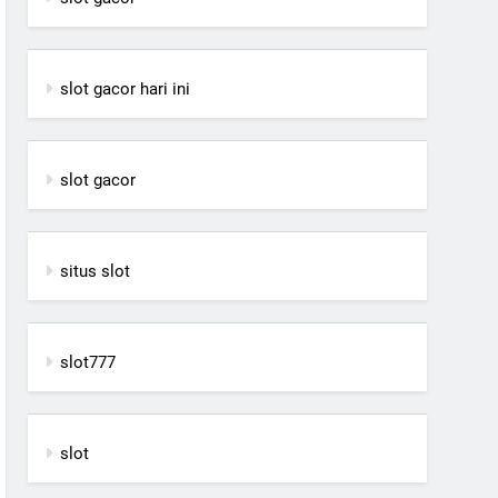
slot gacor hari ini
slot gacor
situs slot
slot777
slot