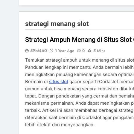
strategi menang slot
Strategi Ampuh Menang di Situs Slot
59bf460
1 Year Ago
0
5 Mins
Temukan strategi ampuh untuk menang di situs slot
Panduan lengkap ini membantu Anda bermain lebih
meningkatkan peluang kemenangan secara optimal
Bermain di
situs slot
gacor seperti Corlaslot mem
namun untuk bisa menang secara konsisten dibutuh
tepat. Dengan pendekatan yang cermat dan pemah
mekanisme permainan, Anda dapat meningkatkan pe
terbaik. Artikel ini akan membahas berbagai strate
diterapkan saat bermain di Corlaslot agar pengala
lebih efektif dan menyenangkan.