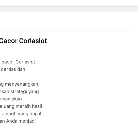
 Gacor Corlaslot
 gacor Corlaslot.
 cerdas dan
.
ang menyenangkan,
kan strategi yang
aman akan
luang meraih hasil
gi ampuh yang dapat
man Anda menjadi