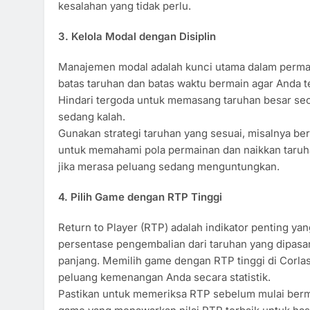
kesalahan yang tidak perlu.
3. Kelola Modal dengan Disiplin
Manajemen modal adalah kunci utama dalam permai
batas taruhan dan batas waktu bermain agar Anda te
Hindari tergoda untuk memasang taruhan besar seca
sedang kalah.
Gunakan strategi taruhan yang sesuai, misalnya bert
untuk memahami pola permainan dan naikkan taruh
jika merasa peluang sedang menguntungkan.
4. Pilih Game dengan RTP Tinggi
Return to Player (RTP) adalah indikator penting y
persentase pengembalian dari taruhan yang dipasa
panjang. Memilih game dengan RTP tinggi di Corla
peluang kemenangan Anda secara statistik.
Pastikan untuk memeriksa RTP sebelum mulai berma