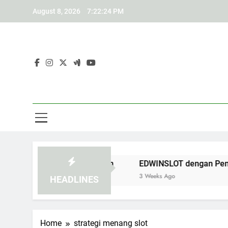
Skip
August 8, 2026
7:22:25 PM
to
content
Al 
Dapatkan 
lum LEBAH4D Login
EDWINSLOT dengan Pengelolaan Fitu
3 Weeks Ago
HEADLINES
Home
strategi menang slot