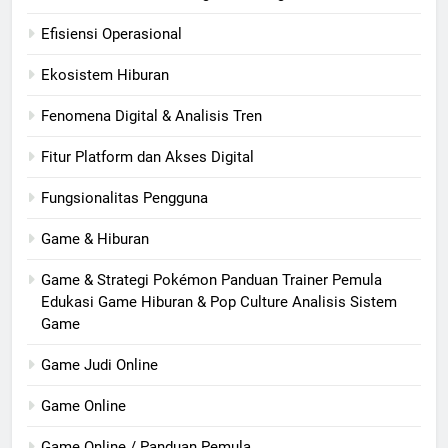
Efisiensi Operasional
Ekosistem Hiburan
Fenomena Digital & Analisis Tren
Fitur Platform dan Akses Digital
Fungsionalitas Pengguna
Game & Hiburan
Game & Strategi Pokémon Panduan Trainer Pemula
Edukasi Game Hiburan & Pop Culture Analisis Sistem
Game
Game Judi Online
Game Online
Game Online / Panduan Pemula