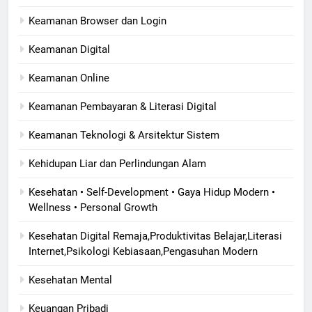
Keamanan Browser dan Login
Keamanan Digital
Keamanan Online
Keamanan Pembayaran & Literasi Digital
Keamanan Teknologi & Arsitektur Sistem
Kehidupan Liar dan Perlindungan Alam
Kesehatan • Self-Development • Gaya Hidup Modern •
Wellness • Personal Growth
Kesehatan Digital Remaja,Produktivitas Belajar,Literasi
Internet,Psikologi Kebiasaan,Pengasuhan Modern
Kesehatan Mental
Keuangan Pribadi