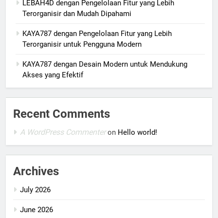
LEBAH4D dengan Pengelolaan Fitur yang Lebih
Terorganisir dan Mudah Dipahami
KAYA787 dengan Pengelolaan Fitur yang Lebih
Terorganisir untuk Pengguna Modern
KAYA787 dengan Desain Modern untuk Mendukung
Akses yang Efektif
Recent Comments
A WordPress Commenter
on
Hello world!
Archives
July 2026
June 2026