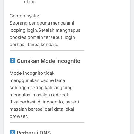
ulang
Contoh nyata:
Seorang pengguna mengalami
looping login.Setelah menghapus
cookies domain tersebut, login
berhasil tanpa kendala.
Gunakan Mode Incognito
Mode incognito tidak
menggunakan cache lama
sehingga sering kali langsung
mengatasi masalah redirect.
Jika berhasil di incognito, berarti
masalah berasal dari data lokal
browser.
Perbarui DNS