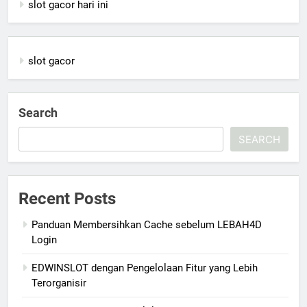
slot gacor hari ini
slot gacor
Search
SEARCH
Recent Posts
Panduan Membersihkan Cache sebelum LEBAH4D
Login
EDWINSLOT dengan Pengelolaan Fitur yang Lebih
Terorganisir