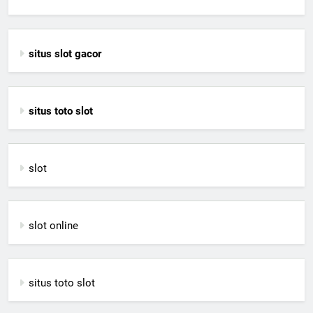
situs slot gacor
situs toto slot
slot
slot online
situs toto slot