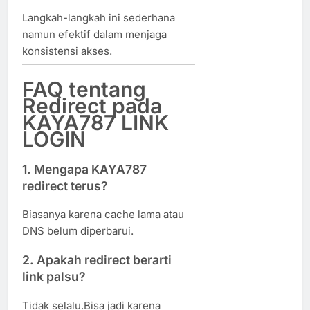
Langkah-langkah ini sederhana
namun efektif dalam menjaga
konsistensi akses.
FAQ tentang
Redirect pada
KAYA787 LINK
LOGIN
1. Mengapa KAYA787
redirect terus?
Biasanya karena cache lama atau
DNS belum diperbarui.
2. Apakah redirect berarti
link palsu?
Tidak selalu.Bisa jadi karena