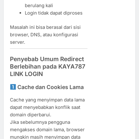
berulang kali
Login tidak dapat diproses
Masalah ini bisa berasal dari sisi
browser, DNS, atau konfigurasi
server.
Penyebab Umum Redirect
Berlebihan pada KAYA787
LINK LOGIN
Cache dan Cookies Lama
Cache yang menyimpan data lama
dapat menyebabkan konflik saat
domain diperbarui.
Jika sebelumnya pengguna
mengakses domain lama, browser
mungkin masih menyimpan data