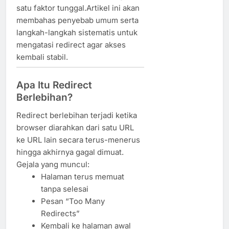
satu faktor tunggal.Artikel ini akan
membahas penyebab umum serta
langkah-langkah sistematis untuk
mengatasi redirect agar akses
kembali stabil.
Apa Itu Redirect
Berlebihan?
Redirect berlebihan terjadi ketika
browser diarahkan dari satu URL
ke URL lain secara terus-menerus
hingga akhirnya gagal dimuat.
Gejala yang muncul:
Halaman terus memuat
tanpa selesai
Pesan “Too Many
Redirects”
Kembali ke halaman awal