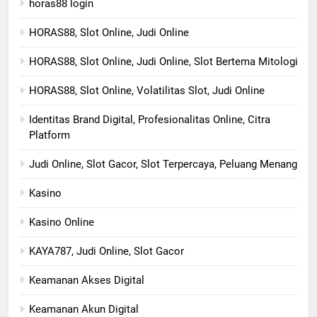
horas88 login
HORAS88, Slot Online, Judi Online
HORAS88, Slot Online, Judi Online, Slot Bertema Mitologi
HORAS88, Slot Online, Volatilitas Slot, Judi Online
Identitas Brand Digital, Profesionalitas Online, Citra
Platform
Judi Online, Slot Gacor, Slot Terpercaya, Peluang Menang
Kasino
Kasino Online
KAYA787, Judi Online, Slot Gacor
Keamanan Akses Digital
Keamanan Akun Digital