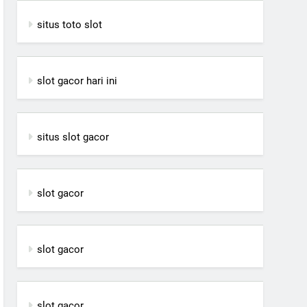
situs toto slot
slot gacor hari ini
situs slot gacor
slot gacor
slot gacor
slot gacor