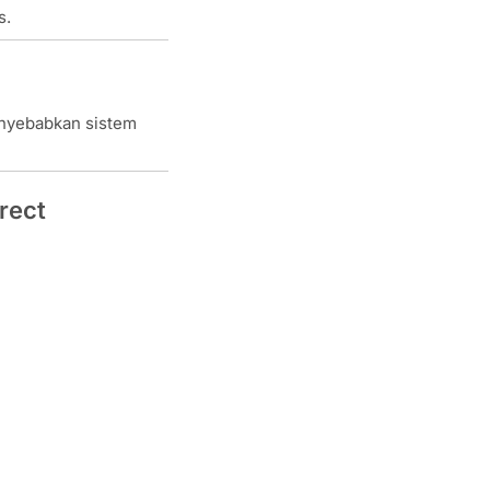
s.
nyebabkan sistem
rect