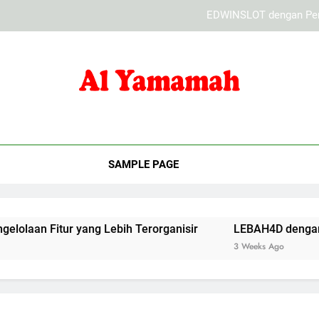
EDWINSLOT dengan Penge
LEBAH4D dengan Pengelolaan Fitur yang L
KAYA787 dengan Pengelolaan Fitur yang Lebi
Panduan Members
Yamamah Auto
Layanan Penjualan Dan Perbaikan Mobil Profesional Di Al Yam
EDWINSLOT dengan Penge
SAMPLE PAGE
LEBAH4D dengan Pengelolaan Fitur yang L
KAYA787 dengan Pengelolaan Fitur yang Lebi
r yang Lebih Terorganisir
LEBAH4D dengan Pengelolaan
3 Weeks Ago