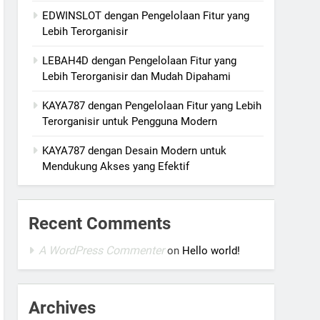
EDWINSLOT dengan Pengelolaan Fitur yang
Lebih Terorganisir
LEBAH4D dengan Pengelolaan Fitur yang
Lebih Terorganisir dan Mudah Dipahami
KAYA787 dengan Pengelolaan Fitur yang Lebih
Terorganisir untuk Pengguna Modern
KAYA787 dengan Desain Modern untuk
Mendukung Akses yang Efektif
Recent Comments
A WordPress Commenter
on
Hello world!
Archives