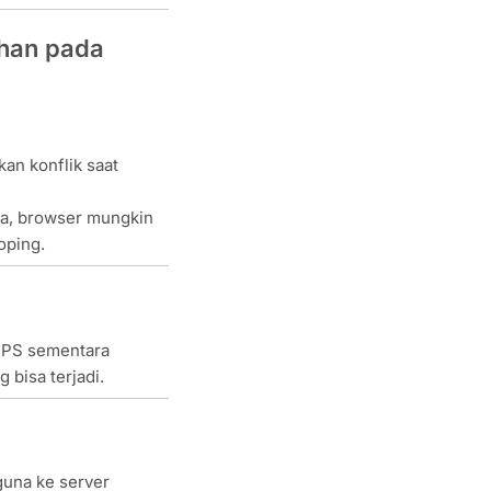
han pada
n konflik saat
a, browser mungkin
oping.
TPS sementara
 bisa terjadi.
una ke server