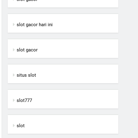
slot gacor hari ini
slot gacor
situs slot
slot777
slot