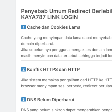
Penyebab Umum Redirect Berlebi
KAYA787 LINK LOGIN
Cache dan Cookies Lama
Cache yang menyimpan data lama dapat menyebabka
domain diperbarui.
Jika sebelumnya pengguna mengakses domain lam
masih menyimpan data tersebut sehingga terjadi lo
Konflik HTTPS dan HTTP
Jika sistem memaksa pengalihan dari HTTP ke HT
browser menyimpan sesi berbeda, redirect berulang
DNS Belum Diperbarui
DNS yang belum sinkron dapat mengarahkan pengg