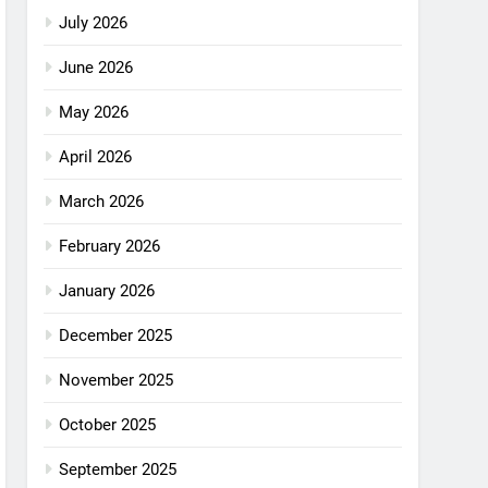
July 2026
June 2026
May 2026
April 2026
March 2026
February 2026
January 2026
December 2025
November 2025
October 2025
September 2025