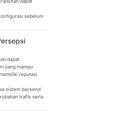
erlebihan dapat
konfigurasi sebelum
Persepsi
han dapat
orm yang mampu
emiliki reputasi
wa sistem backend
rubahan trafik serta