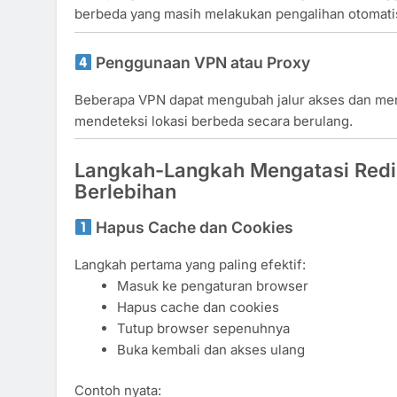
berbeda yang masih melakukan pengalihan otomati
Penggunaan VPN atau Proxy
Beberapa VPN dapat mengubah jalur akses dan me
mendeteksi lokasi berbeda secara berulang.
Langkah-Langkah Mengatasi Redi
Berlebihan
Hapus Cache dan Cookies
Langkah pertama yang paling efektif:
Masuk ke pengaturan browser
Hapus cache dan cookies
Tutup browser sepenuhnya
Buka kembali dan akses ulang
Contoh nyata: