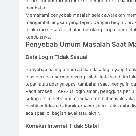
informational karena mereka membutuhkan pandua
hambatan.
Memahami penyebab masalah sejak awal akan me
mengambil langkah yang tepat. Dengan begitu, pro
dilakukan secara asal atau berulang tanpa menget
kendalanya.
Penyebab Umum Masalah Saat M
Data Login Tidak Sesuai
Penyebab paling umum adalah data login yang tidak
bisa berupa username yang salah, kata sandi tertukar
tepat, atau adanya spasi tambahan saat menyalin dat
Pada proses TIARA4D login aman, pengguna perlu
setiap detail sebelum menekan tombol masuk. Jika 
pastikan tidak ada karakter yang keliru. Jika data dis
ada spasi di bagian awal atau akhir.
Koneksi Internet Tidak Stabil