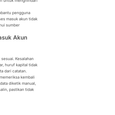
n untuk menghindari
mbantu pengguna
ses masuk akun tidak
ahui sumber
asuk Akun
 sesuai. Kesalahan
, huruf kapital tidak
a dari catatan.
 memeriksa kembali
data diketik manual,
alin, pastikan tidak