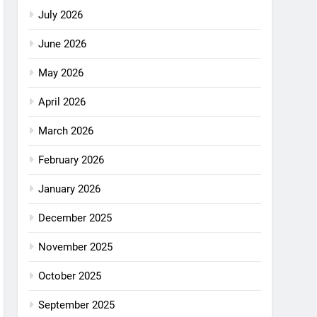
July 2026
June 2026
May 2026
April 2026
March 2026
February 2026
January 2026
December 2025
November 2025
October 2025
September 2025