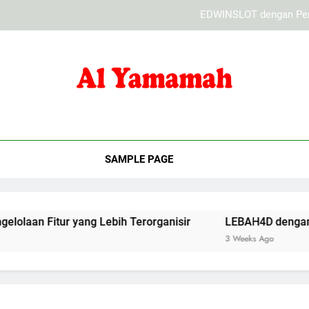
EDWINSLOT dengan Penge
LEBAH4D dengan Pengelolaan Fitur yang L
KAYA787 dengan Pengelolaan Fitur yang Lebi
Panduan Members
Yamamah Auto
Layanan Penjualan Dan Perbaikan Mobil Profesional Di Al Yam
EDWINSLOT dengan Penge
SAMPLE PAGE
LEBAH4D dengan Pengelolaan Fitur yang L
KAYA787 dengan Pengelolaan Fitur yang Lebi
r yang Lebih Terorganisir
LEBAH4D dengan Pengelolaan
3 Weeks Ago