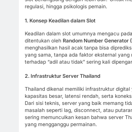
regulasi, hingga psikologis pemain.
1. Konsep Keadilan dalam Slot
Keadilan dalam slot umumnya mengacu pada t
ditentukan oleh
Random Number Generator 
menghasilkan hasil acak tanpa bisa dipredik
yang sama, tanpa ada faktor eksternal yang
terhadap “adil atau tidak” sering kali dipenga
2. Infrastruktur Server Thailand
Thailand dikenal memiliki infrastruktur digit
kapasitas besar, latensi rendah, serta konek
Dari sisi teknis, server yang baik memang t
masalah seperti lag, disconnect, atau putaran
sering memunculkan kesan bahwa server Thai
yang mengganggu permainan.