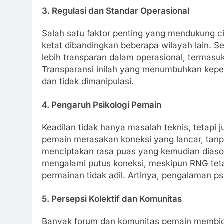
3. Regulasi dan Standar Operasional
Salah satu faktor penting yang mendukung cit
ketat dibandingkan beberapa wilayah lain. Se
lebih transparan dalam operasional, termas
Transparansi inilah yang menumbuhkan kepe
dan tidak dimanipulasi.
4. Pengaruh Psikologi Pemain
Keadilan tidak hanya masalah teknis, tetapi j
pemain merasakan koneksi yang lancar, tanp
menciptakan rasa puas yang kemudian diasosia
mengalami putus koneksi, meskipun RNG teta
permainan tidak adil. Artinya, pengalaman ps
5. Persepsi Kolektif dan Komunitas
Banyak forum dan komunitas pemain membicar