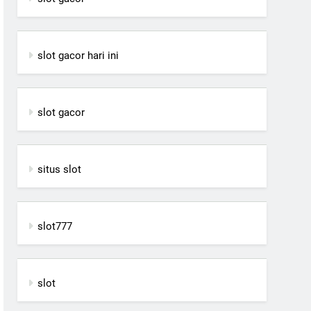
slot gacor hari ini
slot gacor
situs slot
slot777
slot