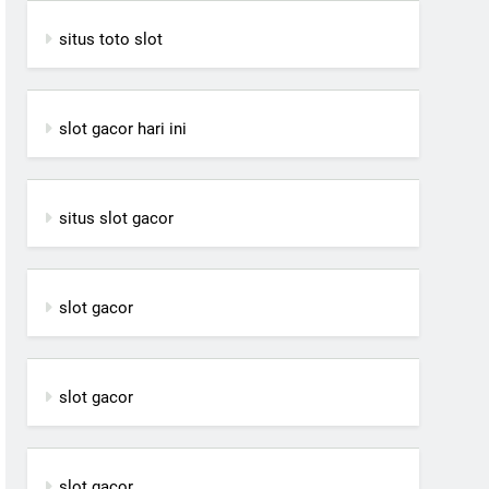
situs toto slot
slot gacor hari ini
situs slot gacor
slot gacor
slot gacor
slot gacor