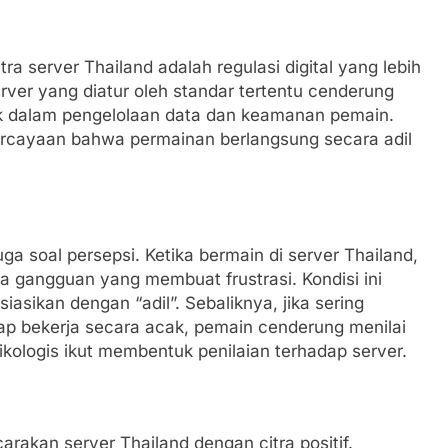
ra server Thailand adalah regulasi digital yang lebih
rver yang diatur oleh standar tertentu cenderung
uk dalam pengelolaan data dan keamanan pemain.
rcayaan bahwa permainan berlangsung secara adil
uga soal persepsi. Ketika bermain di server Thailand,
a gangguan yang membuat frustrasi. Kondisi ini
sikan dengan “adil”. Sebaliknya, jika sering
p bekerja secara acak, pemain cenderung menilai
ikologis ikut membentuk penilaian terhadap server.
akan server Thailand dengan citra positif.